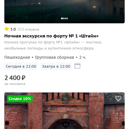
5.0
213 отзывов
Ночная экскурсия по форту № 1 «Штайн»
Ночная прогулка по форту №1 «Штайн» — мистика,
необычные легенды и аутентичная атмосфера.
Пешеходная
Групповая сборная
2 ч.
Сегодня в 22:00
Завтра в 22:00
2
400
₽
за человека
Скидка 10%