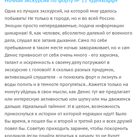
Ночная экскурсия по форту № 11 «Дёнхофф»
Одна из лучших экскурсий, на которой мне удалось
побывать! Не только в городе, но и во всей России.
Эмоции просто непередаваемые, подача информации
шикарная! Я, как человек, абсолютно далекий от военного
дела, слушал все затаив дыхание. Само по себе
пребывание в таком месте ночью завораживает, но и сам
Денис привносит от себя очень много - его харизма,
талант и искренность к своему делу погружают в
экскурсию с головой! А сколько разных придумок,
активизаций слушателя - и понюхать форт и лизнуть и
воды попить и в темноте прогуляться…Кажется только на
минуту уйдешь в свои мысли, как Денис тут же предлагает
или интересную активностью или шутку или мы движемся
дальше. Идеальный тайминг. И в целом, возможность
прикоснуться к истории от которой мурашки идут! Было
бы время, я пошел бы и второй и третий раз и всех друзей
повел бы. Советую приходить заранее, чтобы покормить
кроликов (если прийти впритык к началу, то не будет