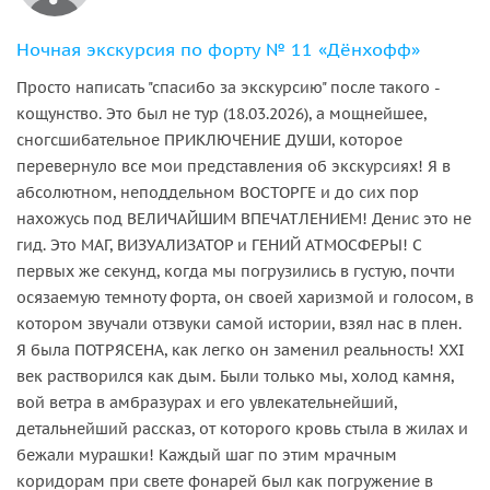
Ночная экскурсия по форту № 11 «Дёнхофф»
Просто написать "спасибо за экскурсию" после такого -
кощунство. Это был не тур (18.03.2026), а мощнейшее,
сногсшибательное ПРИКЛЮЧЕНИЕ ДУШИ, которое
перевернуло все мои представления об экскурсиях! Я в
абсолютном, неподдельном ВОСТОРГЕ и до сих пор
нахожусь под ВЕЛИЧАЙШИМ ВПЕЧАТЛЕНИЕМ! Денис это не
гид. Это МАГ, ВИЗУАЛИЗАТОР и ГЕНИЙ АТМОСФЕРЫ! С
первых же секунд, когда мы погрузились в густую, почти
осязаемую темноту форта, он своей харизмой и голосом, в
котором звучали отзвуки самой истории, взял нас в плен.
Я была ПОТРЯСЕНА, как легко он заменил реальность! XXI
век растворился как дым. Были только мы, холод камня,
вой ветра в амбразурах и его увлекательнейший,
детальнейший рассказ, от которого кровь стыла в жилах и
бежали мурашки! Каждый шаг по этим мрачным
коридорам при свете фонарей был как погружение в