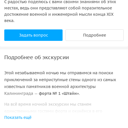
С радостью поделюсь с вами своими знаниями об этих
местах, ведь они представляют собой поразительное
достижение военной и инженерной мысли конца XIX
века.
Задать вопрос
Подробнее
Подробнее об экскурсии
Этой незабываемой ночью мы отправимся на поиски
приключений за неприступные стены одного из самых
известных памятников военной архитектуры
Калининграда —
форта № 1 «Штайн»
.
На всё время ночной экскурсии мы станем
единственными гостями форта и окунёмся в его
Показать ещё
завораживающую атмосферу. Трудно представить более
загадочную калининградскую ночь
.