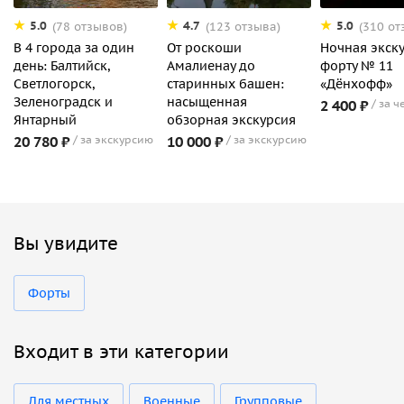
5.0
4.7
5.0
(78 отзывов)
(123 отзыва)
(310 от
В 4 города за один
От роскоши
Ночная экск
день: Балтийск,
Амалиенау до
форту № 11
Светлогорск,
старинных башен:
«Дёнхофф»
Зеленоградск и
насыщенная
2 400 ₽
за ч
Янтарный
обзорная экскурсия
20 780 ₽
за экскурсию
10 000 ₽
за экскурсию
Вы увидите
Форты
Входит в эти категории
Для местных
Военные
Групповые