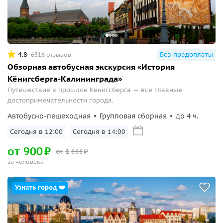
4.8
Без предоплаты
6316 отзывов
Обзорная автобусная экскурсия «История
Кёнигсберга-Калининграда»
Путешествие в прошлое Кёнигсберга — все главные
достопримечательности города.
Автобусно-пешеходная
Групповая сборная
до 4 ч.
Сегодня в 12:00
Сегодня в 14:00
от
900
₽
от
1
333
₽
за человека
Узнать город ❤️