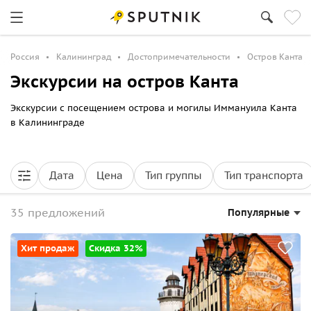
Россия
Калининград
Достопримечательности
Остров Канта
Экскурсии на остров Канта
Экскурсии с посещением острова и могилы Иммануила Канта
в Калининграде
Дата
Цена
Тип группы
Тип транспорта
35 предложений
Популярные
Хит продаж
Скидка 32%