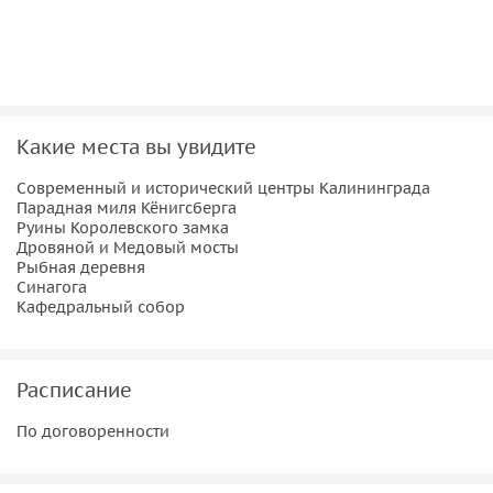
кошки ведьмы нет! Ночной город распахнёт для Вас свои
объятия и покорит с первого взгляда.
Какие места вы увидите
Современный и исторический центры Калининграда
Парадная миля Кёнигсберга
Руины Королевского замка
Дровяной и Медовый мосты
Рыбная деревня
Синагога
Кафедральный собор
Расписание
По договоренности