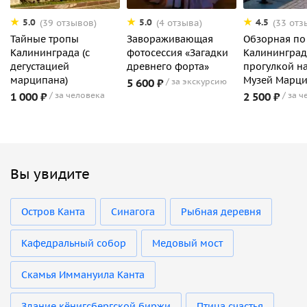
5.0
5.0
4.5
(39 отзывов)
(4 отзыва)
(33 отз
Тайные тропы
Завораживающая
Обзорная по
Калининграда (с
фотосессия «Загадки
Калининград
дегустацией
древнего форта»
прогулкой на
марципана)
Музей Марц
5 600 ₽
за экскурсию
1 000 ₽
за человека
2 500 ₽
за ч
Вы увидите
Остров Канта
Синагога
Рыбная деревня
Кафедральный собор
Медовый мост
Скамья Иммануила Канта
Здание кёнигсбергской биржи
Птица счастья