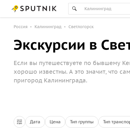
Россия
Калининград
Светлогорск
Экскурсии в Све
Если вы путешествуете по бывшему Ке
хорошо известны. А это значит, что с
пригород Калининграда.
Дата
Цена
Тип группы
Тип транспо