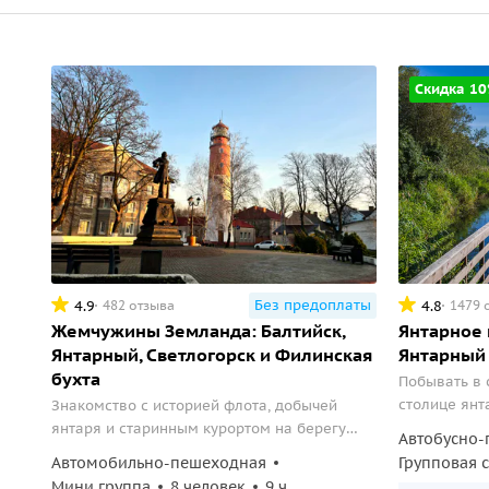
Скидка 1
Без предоплаты
4.9
4.8
482 отзыва
1479 
Жемчужины Земланда: Балтийск,
Янтарное 
Янтарный, Светлогорск и Филинская
Янтарный 
бухта
Побывать в 
столице янт
Знакомство с историей флота, добычей
янтаря и старинным курортом на берегу
Автобусно-
Балтийского моря.
Автомобильно-пешеходная
Групповая 
Мини группа
8 человек
9 ч.