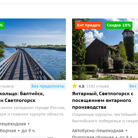
0%
Хит продаж
Скидка 10%
Без предоплаты
Без
4.8
отзывов
2182 отзыва
кольцо: Балтийск,
Янтарный, Светлогорск с
и Светлогорск
посещением янтарного
производства
самом западном городе России,
аря и главном курорте области.
Старинные курорты, чистейший
балтийского побережья и секр
пешеходная
янтаря.
сборная
до 9 ч.
Автобусно-пешеходная
Групповая сборная
до 8 ч.