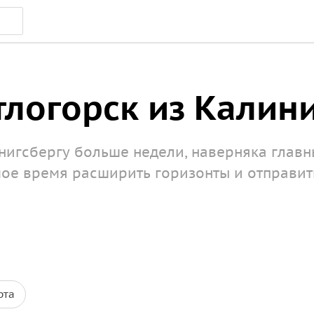
тлогорск из Калин
нигсбергу больше недели, наверняка глав
амое время расширить горизонты и отправит
рта