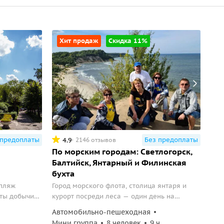
Хит продаж
Скидка 11%
 предоплаты
Без предоплаты
4.9
2146 отзывов
По морским городам: Светлогорск,
Балтийск, Янтарный и Филинская
бухта
 пляж
Город морского флота, столица янтаря и
еты добычи
курорт посреди леса — один день на
балтийском побережье.
Автомобильно-пешеходная
Мини группа
8 человек
9 ч.