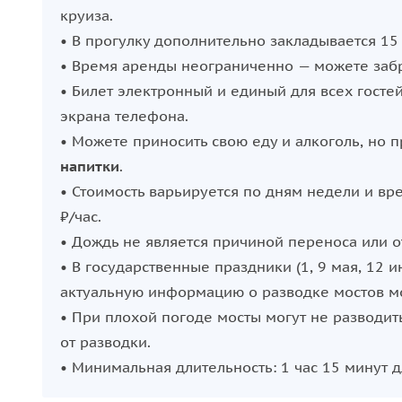
мостов
.
круиза.
• Возможность принести свою еду и алкоголь на 
• В прогулку дополнительно закладывается 15 
• Возможность взять с собой животных и маленьк
• Время аренды неограниченно — можете забро
• Комфортно в любую погоду: на борту есть плед
• Билет электронный и единый для всех гостей
• Гибкое расписание: ежедневно с 11:00 до 03:00
экрана телефона.
• Можете приносить свою еду и алкоголь, но 
Маршрут катания
напитки
.
• Стоимость варьируется по дням недели и вре
Прогулка стартует от набережной реки Фонтанки
₽/час.
•
До 2 часов
— прогулка по центральным рекам и 
• Дождь не является причиной переноса или 
Исаакиевский собор, Зимнюю канавку, Эрмитаж, 
• В государственные праздники (1, 9 мая, 12 
Стрелку Васильевского острова и
Петропавловск
актуальную информацию о разводке мостов мож
•
От 2 до 3 часов
— прогулка по центральным река
• При плохой погоде мосты могут не разводит
Центр.
от разводки.
•
От 3 часов
— прогулка по любым водным артери
• Минимальная длительность: 1 час 15 минут 
пригороды:
Петергоф, Кронштадт
, Стрельна.
•
От 2 часов 15 минут
— ночная прогулка с наблю