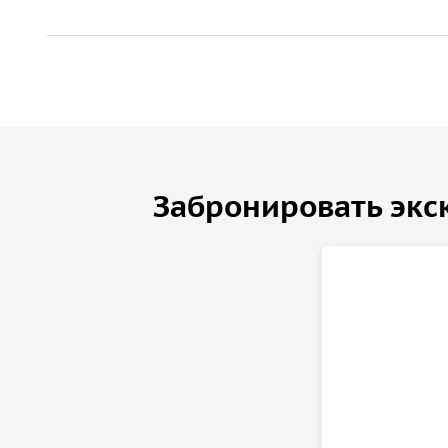
ВАЖНО! В ночном маршруте не подходим к Медно
Дворцового моста.
Забронировать экс