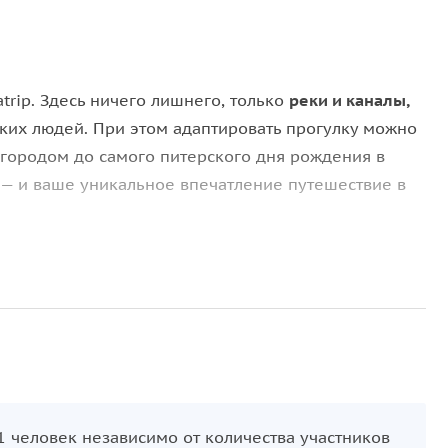
rip. Здесь ничего лишнего, только
реки и каналы,
зких людей. При этом адаптировать прогулку можно
с городом до самого питерского дня рождения в
в — и ваше уникальное впечатление путешествие в
транство и вместимость. 4 зоны отдыха могут
можно сделать на большинстве других прогулочных
вариантом
для вечеринок, дней рождений
и других
есть все, чтобы покорить Петербург!
у Петербурга,
Финскому заливу
или под
развод
11 человек независимо от количества участников