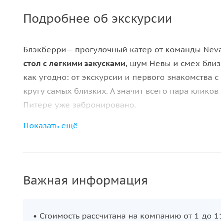
Подробнее об экскурсии
Блэкберри— прогулочный катер от команды Nevat
стол с легкими закусками
, шум Невы и смех бли
как угодно: от экскурсии и первого знакомства 
кругу самых близких. А значит всего пара клико
Питере уже забронировано.
Показать ещё
Главная особенность катера — расширенное прос
одновременно вместить до 11 гостей, что невоз
катеров. Поэтому Blackberry считается лучшим 
праздников в большой компании. А значит, здесь 
Важная информация
В чем особенность прогулки?
• Классические маршруты на ваш вкус: по центр
• Стоимость рассчитана на компанию от 1 до 