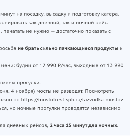
борт.
минут на посадку, высадку и подготовку катера.
их детей.
нировать как дневной, так и ночной рейс.
ы, обогреватели и тепловая пушка.
, печатать не нужно — достаточно показать с
.
просьба
не брать сильно пачкающиеся продукты и
мени: будни от 12 990 ₽/час, выходные от 13 990
, 64. Маршрут зависит от выбранной длительности:
каналам с выходом в Неву. Вы увидите
отмены прогулки.
Дворцовый мост, Адмиралтейство, Медный всадник,
июня, 4 ноября) мосты не разводят. Посмотреть
ую крепость
.
но по https://mostotrest-spb.ru/razvodka-mostov
м и выход в Финский залив с видом на Лахта
ься, но ночные прогулки проводятся независимо
ям города с возможностью отправиться в
для дневных рейсов,
2 часа 15 минут для ночных
.
дением разводки главных мостов города.