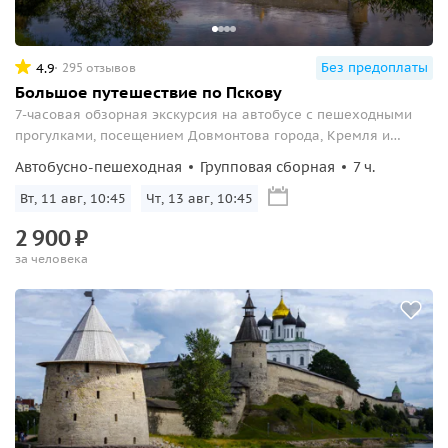
Без предоплаты
4.9
295 отзывов
Большое путешествие по Пскову
7-часовая обзорная экскурсия на автобусе с пешеходными
прогулками, посещением Довмонтова города, Кремля и
Троицкого собора
Автобусно-пешеходная
Групповая сборная
7 ч.
Вт, 11 авг, 10:45
Чт, 13 авг, 10:45
2
900
₽
за человека