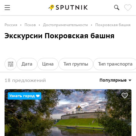
Россия
Псков
Достопримечательности
Покровская башня
Экскурсии Покровская башня
Дата
Цена
Тип группы
Тип транспорта
18 предложений
Популярные
Узнать город ❤️