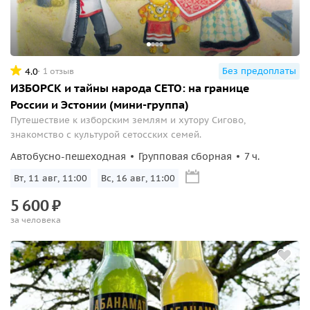
Без предоплаты
4.0
1 отзыв
ИЗБОРСК и тайны народа СЕТО: на границе
России и Эстонии (мини-группа)
Путешествие к изборским землям и хутору Сигово,
знакомство с культурой сетосских семей.
Автобусно-пешеходная
Групповая сборная
7 ч.
Вт, 11 авг, 11:00
Вс, 16 авг, 11:00
5
600
₽
за человека