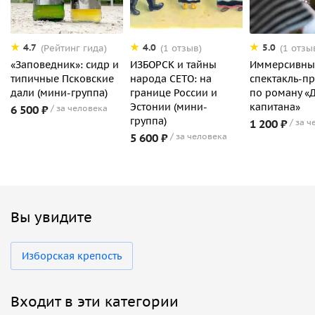
4.7
4.0
5.0
(Рейтинг гида)
(1 отзыв)
(1 отзы
«Заповедник»: сидр и
ИЗБОРСК и тайны
Иммерсивны
типичные Псковские
народа СЕТО: на
спектакль-п
дали (мини-группа)
границе России и
по роману «
Эстонии (мини-
капитана»
6 500 ₽
за человека
группа)
1 200 ₽
за ч
5 600 ₽
за человека
Вы увидите
Изборская крепость
Входит в эти категории