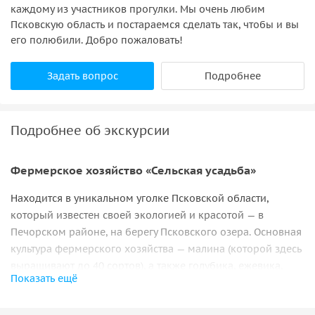
каждому из участников прогулки. Мы очень любим
Псковскую область и постараемся сделать так, чтобы и вы
его полюбили. Добро пожаловать!
Задать вопрос
Подробнее
Подробнее об экскурсии
Фермерское хозяйство «Сельская усадьба»
Находится в уникальном уголке Псковской области,
который известен своей экологией и красотой — в
Печорском районе, на берегу Псковского озера. Основная
культура фермерского хозяйства — малина (которой здесь
выращивают до 40 сортов), а также голубика, ежевика,
Показать ещё
смородина и другое.
Сидродельня «Леонида Левана»