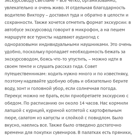
экскурсоводу Светлане – все четко, организованно,
увлекательно и очень живо. И отдельная благодарность
водителю Виктору – доставил туда и обратно в целости и
сохранности. Также хочется отметить формат экскурсии: в
автобусе экскурсовод говорит в микрофон, а на пешем
маршруте все туристы надевают аудиогид с
одноразовыми индивидуальными наушниками. Это очень
удобно, поскольку пропадает необходимость бежать за
экскурсоводом, боясь что-то упустить, – можно идти в
своем темпе и слушать рассказ гида. Совет
путешественникам: ходить нужно много и по известняку,
поэтому надевайте удобную обувь и обязательно берите
воду, зонт и головной убор, если солнечная погода.
Перекус можно не брать, если приобретаете экскурсию с
обедом. По расписанию он около 14 часов. Нас кормили
лапшой с курицей, куриной котлетой с картофельным
пюре, салатом из капусты и слойкой с повидлом. Было
вкусно, наелись все. Также было отведено достаточно
времени для покупки сувениров. В палатках есть пряники,