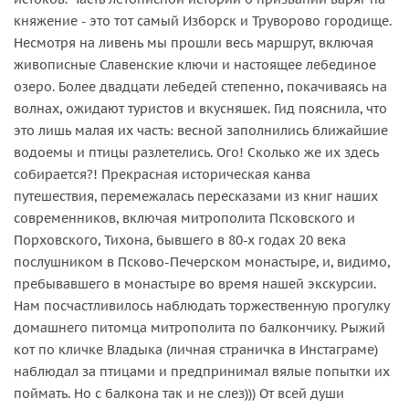
княжение - это тот самый Изборск и Труворово городище.
Несмотря на ливень мы прошли весь маршрут, включая
живописные Славенские ключи и настоящее лебединое
озеро. Более двадцати лебедей степенно, покачиваясь на
волнах, ожидают туристов и вкусняшек. Гид пояснила, что
это лишь малая их часть: весной заполнились ближайшие
водоемы и птицы разлетелись. Ого! Сколько же их здесь
собирается?! Прекрасная историческая канва
путешествия, перемежалась пересказами из книг наших
современников, включая митрополита Псковского и
Порховского, Тихона, бывшего в 80-х годах 20 века
послушником в Псково-Печерском монастыре, и, видимо,
пребывавшего в монастыре во время нашей экскурсии.
Нам посчастливилось наблюдать торжественную прогулку
домашнего питомца митрополита по балкончику. Рыжий
кот по кличке Владыка (личная страничка в Инстаграме)
наблюдал за птицами и предпринимал вялые попытки их
поймать. Но с балкона так и не слез))) От всей души