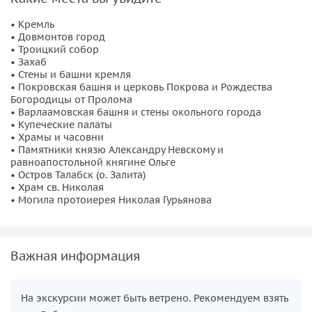
Затем вас ждет путешествие на катере к
Талабским
островам
— заповеднику тишины и духовности. Здесь
• Кремль
• Довмонтов город
познакомитесь с местными храмами, северной природой
• Троицкий собор
и неторопливым ритмом жизни, услышите удивительные
• Захаб
легенды и насладитесь живописными озерными
• Стены и башни кремля
• Покровская башня и церковь Покрова и Рождества
пейзажами.
Богородицы от Пролома
• Варлаамовская башня и стены окольного города
• Купеческие палаты
• Храмы и часовни
• Памятники князю Александру Невскому и
равноапостольной княгине Ольге
• Остров Талабск (о. Залита)
• Храм св. Николая
• Могила протоиерея Николая Гурьянова
Важная информация
На экскурсии может быть ветрено. Рекомендуем взять