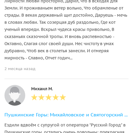
Лирности любви просторно, Дарил, что в всходах для
Земли. И проживаньем ветер вольно, Что обрамленье от
страды. В веках державный щит достойно, Даруешь - мечь
в словах любви. Так созерцая дуб раздольно, Где кот
ученый впереди. Вскрыл чудеса красы привольно, В
сказаньях сказочной тропы. И вновь распевностью -
Октавно, Слагая слог своей души. Нес чистоту в умах
дубравно, Чтоб век в столетья занесли. И отмеряя
мирность - Славно, Отчет годич...
2 месяца назад
Михаил М.
Пушкинские Горы: Михайловское и Святогорский монастырь
Ездили вдвоём с супругой от оператора "Русский Город" в
Пушкинские горы, остались очень довольны: прекрасная