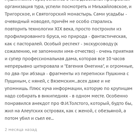
организация тура, успели посмотреть и Миъхайловское, и
Тригорское, и Святогорский монастырь. Сами усадьбы -
очевидный новодел, причём не особо старались
повторить технологии XIX века, просто построили из
профилированнго бруса, но природа - фантастическая,
как с пасторалей. Особый респект - экскурсоводу (к
сожалению, не запомнили имя-отчество) - очень приятная
и супер профессиональная дама, которая все 10 часов
непрерывно цитировала и "Евгения Онегина", и огромные,
по два-три абзаца - фрагменты из переписки Пушкина с
Пущиным, с няней, с Вяземским...всех даже и не
упомнишь. Плюс куча информации, которую по крупицам
надо собирать в википедиях - в одном месте. Особенно
понравился анекдот про Ф.И.Толстого, который, будто бы,
жил на Алеутских островах, как с женой, с обезьяной, а
потом убил и съел ее...
2 месяца назад