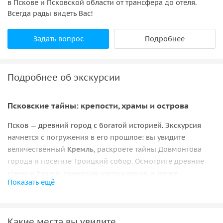
в Пскове и Псковской области от трансфера до отеля.
Всегда рады видеть Вас!
Задать вопрос
Подробнее
Подробнее об экскурсии
Псковские тайны: крепости, храмы и острова
Псков — древний город с богатой историей. Экскурсия
начнется с погружения в его прошлое: вы увидите
величественный
Кремль
, раскроете тайны Довмонтова
города и посетите Троицкий собор. Осмотрите древние
стены и башни, хранящие память веков, а также
Показать ещё
купеческие палаты и храмы с уникальными фресками.
Особое внимание уделим памятникам
княгине Ольге и
Александру Невскому
.
Какие места вы увидите