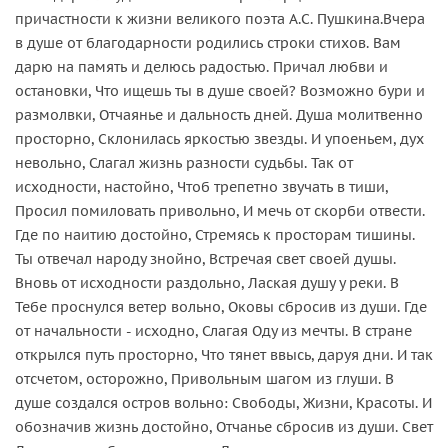
причастности к жизни великого поэта А.С. Пушкина.Вчера
в душе от благодарности родились строки стихов. Вам
дарю на память и делюсь радостью. Причал любви и
остановки, Что ищешь ты в душе своей? Возможно бури и
размолвки, Отчаянье и дальность дней. Душа молитвенно
просторно, Склонилась яркостью звезды. И упоеньем, дух
невольно, Слагал жизнь разности судьбы. Так от
исходности, настойно, Чтоб трепетно звучать в тиши,
Просил помиловать привольно, И мечь от скорби отвести.
Где по наитию достойно, Стремясь к просторам тишины.
Ты отвечал народу знойно, Встречая свет своей душы.
Вновь от исходности раздольно, Лаская душу у реки. В
Тебе проснулся ветер вольно, Оковы сбросив из души. Где
от начальности - исходно, Слагая Оду из мечты. В стране
открылся путь просторно, Что тянет ввысь, даруя дни. И так
отсчетом, осторожно, Привольным шагом из глуши. В
душе создался остров вольно: Свободы, Жизни, Красоты. И
обозначив жизнь достойно, Отчанье сбросив из души. Свет