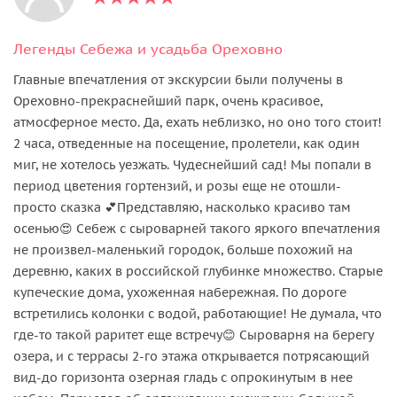
Легенды Себежа и усадьба Ореховно
Главные впечатления от экскурсии были получены в
Ореховно-прекраснейший парк, очень красивое,
атмосферное место. Да, ехать неблизко, но оно того стоит!
2 часа, отведенные на посещение, пролетели, как один
миг, не хотелось уезжать. Чудеснейший сад! Мы попали в
период цветения гортензий, и розы еще не отошли-
просто сказка 💕Представляю, насколько красиво там
осенью😍 Себеж с сыроварней такого яркого впечатления
не произвел-маленький городок, больше похожий на
деревню, каких в российской глубинке множество. Старые
купеческие дома, ухоженная набережная. По дороге
встретились колонки с водой, работающие! Не думала, что
где-то такой раритет еще встречу😊 Сыроварня на берегу
озера, и с террасы 2-го этажа открывается потрясающий
вид-до горизонта озерная гладь с опрокинутым в нее