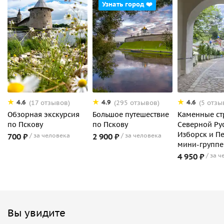
Узнать город ❤️
4.6
4.9
4.6
(17 отзывов)
(295 отзывов)
(5 отзы
Обзорная экскурсия
Большое путешествие
Каменные с
по Пскову
по Пскову
Северной Рус
Изборск и П
700 ₽
за человека
2 900 ₽
за человека
мини-группе
4 950 ₽
за ч
Вы увидите