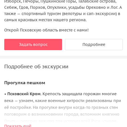
Изборск, Печоры, Пушкинские Горы, Талабские острова,
Себеж, Гдов, Порхов, Опухлики, усадьбы Ореховно и Лог. А
также — спортивный туризм (велотуры и сап-экскурсии) в
самых красивых местах нашего региона.
Открой Псковскую область вместе с нами!
Задать вопрос
Подробнее
Подробнее об экскурсии
Прогулка пешком
•
Псковский Кром
. Крепость защищала горожан многие
века — узнаем, какие военные хитрости реализованы при
её постройке. На прогулке внутри когда-то грозных стен
поговорим о возникновении города, вспомним княгиню
Ольгу — персону, важную для истории всей Руси, узнаем,
Показать ещё