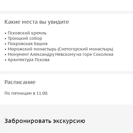
• Сразу за городской чертой посетим величественный
монумент Александру Невскому
на горе Соколиха с
панорамой окрестностей города и течения реки Великой,
Какие места вы увидите
поговорим о памятнике и легендарном Ледовом
побоище.
• Псковский кремль
•
Мирожский монастырь
и знакомство с фресковой
• Троицкий собор
• Покровская башня
живописью XII века его главного храма —
• Мирожский монастырь (Снетогорский монастырь)
Преображенского собора, который является самым
• Монумент Александру Невскому на горе Соколиха
древним из сохранившихся на Псковской земле, внесён в
• Архитектура Пскова
список объектов ЮНЕСКО, он достояние мировой
культуры.
Расписание
По пятницам в 11:00.
Забронировать экскурсию