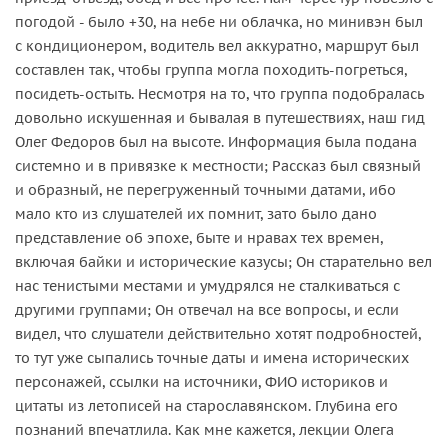
погодой - было +30, на небе ни облачка, но минивэн был
с кондиционером, водитель вел аккуратно, маршрут был
составлен так, чтобы группа могла походить-погреться,
посидеть-остыть. Несмотря на то, что группа подобралась
довольно искушенная и бывалая в путешествиях, наш гид
Олег Федоров был на высоте. Информация была подана
системно и в привязке к местности; Рассказ был связный
и образный, не перегруженный точными датами, ибо
мало кто из слушателей их помнит, зато было дано
представление об эпохе, быте и нравах тех времен,
включая байки и исторические казусы; Он старательно вел
нас тенистыми местами и умудрялся не сталкиваться с
другими группами; Он отвечал на все вопросы, и если
видел, что слушатели действительно хотят подробностей,
то тут уже сыпались точные даты и имена исторических
персонажей, ссылки на источники, ФИО историков и
цитаты из летописей на старославянском. Глубина его
познаний впечатлила. Как мне кажется, лекции Олега