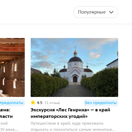
Популярные
 предоплаты
4.5
Без предоплаты
21 отзыв
ена:
Экскурсия «Лес Генриха» — в край
ласти
императорских угодий»
ской
Путешествие в край, куда приезжали
IV века,
отдыхать и поохотиться самые именитые