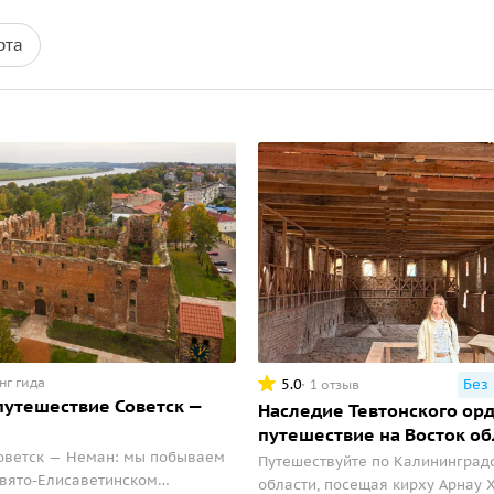
рта
нг гида
5.0
Без
1 отзыв
утешествие Советск —
Наследие Тевтонского орд
путешествие на Восток об
оветск — Неман: мы побываем
Путешествуйте по Калининград
вято-Елисаветинском
области, посещая кирху Арнау X