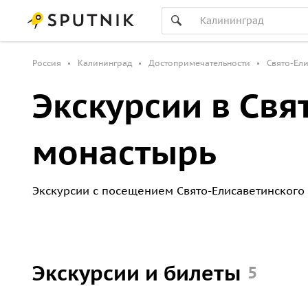
Россия
Калининград
Достопримечательности
Cвято-Ел
Экскурсии в Cвя
монастырь
Экскурсии с посещением Cвято-Елисаветинского 
Экскурсии и билеты
5