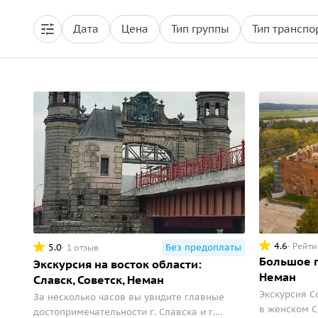
Дата
Цена
Тип группы
Тип транспо
4.6
Рейти
5.0
Без предоплаты
1 отзыв
Большое п
Экскурсия на восток области:
Неман
Cлавск, Советск, Неман
Экскурсия С
За несколько часов вы увидите главные
в женском С
достопримечательности г. Славска и г.