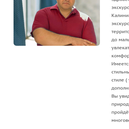
епископа Черняховского и Славского.
экскур
Калини
Побываем в таинственном и загадочном компл
экскур
Алленберг
. Это одно из самых загадочных и мис
террит
Медицинское учреждение называлось «Provinzial H
до мал
Провинциальная психиатрическая больница Алле
увлека
годы
в стиле псевдоготики
, что придает дополни
комфор
было самое крупное учреждение Восточной Пру
Имеетс
стильн
стиле 
дополн
Вы уви
природ
пройдё
многов