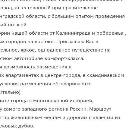
совод, аттестованный при правительстве
нградской области, с большим опытом проведения
ексе заброшенной
психиатрической больницы
сий по всей
тичных мест Калининградской области.
ории нашей области от Калининграда и побережья ,
eil-und Pflegeanstalt Allenberg», что в переводе —
ых городов на востоке. Приглашаю Вас в
нберг. Большинство корпусов построены в 1850-е
тельное, яркое, однодневное путешествие на
тельную мрачность и загадочность этому месту. Это
тном автомобиле комфорт-класса.
ссии подобного профиля.
я возможность размещения в
ых апартаментах в центре города, в скандинавском
( условия размещения обговариваются
ительно)
дите города с многовековой историей,
у самого западного региона России. Маршрут
т по живописным местам и дорогам с аллеями из
ековых дубов.