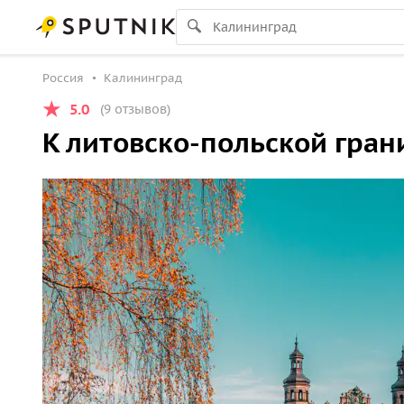
Россия
Калининград
5.0
(9 отзывов)
К литовско-польской гран