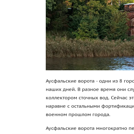
Аусфальские ворота - одни из 8 го
наших дней. В разное время они сл
коллектором сточных вод. Сейчас э
наравне с остальными фортификац
военном прошлом города.
Аусфальские ворота многократно пе