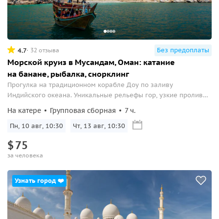
Без предоплаты
4.7
32 отзыва
Морской круиз в Мусандам, Оман: катание
на банане, рыбалка, снорклинг
Прогулка на традиционном корабле Доу по заливу
Индийского океана. Уникальные рельефы гор, узкие проливы,
водные развлечения и обед на борту.
На катере
Групповая сборная
7 ч.
Пн, 10 авг, 10:30
Чт, 13 авг, 10:30
$
75
за человека
Узнать город ❤️