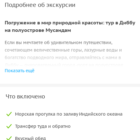
Подробнее об экскурсии
Погружение в мир природной красоты: тур в Диббу
на полуострове Мусандам
Если вы мечтаете об удивительном путешествии,
сочетающем величественные горы, лазурные воды и
богатство подводного мира, отправляйтесь с нами в
Диббу — очаровательный город-порт на полуострове
Показать ещё
Мусандам. Это место, без преувеличения, заслуживает
названия
«земля фьордов»
. Местные прибрежные скалы
напоминают живописные норвежские пейзажи, но с
теплым восточным очарованием. Это идеальное место,
Что включено
чтобы насладиться тишиной, чистым воздухом и
незабываемыми пейзажами
, которые завораживают с
Морская прогулка по заливу Индийского океана
первого взгляда.
Трансфер туда и обратно
Одной из главных достопримечательностей Диббы — её
богатый подводный мир
. Прозрачная вода позволяет
Вкусный обед