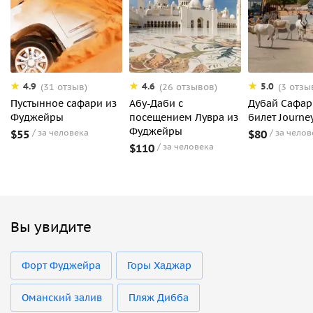
4.9
4.6
5.0
(31 отзыв)
(26 отзывов)
(3 отзы
Пустынное сафари из
Абу-Даби с
Дубай Сафар
Фуджейры
посещением Лувра из
билет Journe
Фуджейры
$55
за человека
$80
за челов
$110
за человека
Вы увидите
Форт Фуджейра
Горы Хаджар
Оманский залив
Пляж Дибба