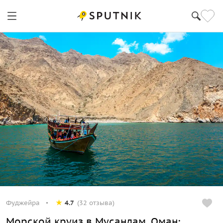
Фуджейра
4.7
(32 отзыва)
Морской круиз в Мусандам, Оман: