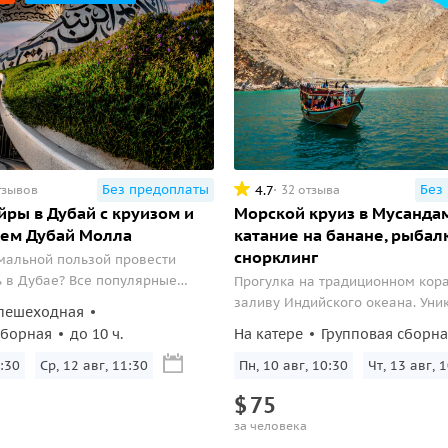
Без предоплаты
Без
4.7
тзывов
32 отзыва
ры в Дубай с круизом и
Морской круиз в Мусандам
ем Дубай Молла
катание на банане, рыбалк
снорклинг
мальной пользой провести
 в Дубае? Все популярные
Прогулка на традиционном кор
о современного мегаполиса и
заливу Индийского океана. Уни
пешеходная
ое здание в мире.
рельефы гор, узкие проливы, в
сборная
до 10 ч.
На катере
Групповая сборн
развлечения и обед на борту.
:30
Ср, 12 авг, 11:30
Пн, 10 авг, 10:30
Чт, 13 авг, 
$
75
за человека