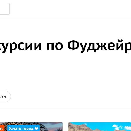
курсии по Фуджей
рта
аж
Узнать город ❤️