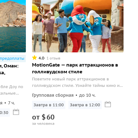
4.0
1 отзыв
 предоплаты
MotionGate — парк аттракционов в
, Оман:
голливудском стиле
а,
Поветите новый парк аттракционов в
голливудском стиле. Узнайте тайны кино и
абле Доу по
станьте главным героем известных
кальные
Групповая сборная
до 10 ч.
киностудий.
одные
ая
7 ч.
Завтра в 11:00
Завтра в 12:00
10:30
от
$
60
за человека