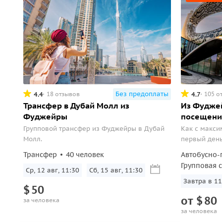
Без предоплаты
4.4
4.7
18 отзывов
105 о
Трансфер в Дубай Молл из
Из Фуджей
Фуджейры
посещени
Групповой трансфер из Фуджейры в Дубай
Как с макси
Молл.
первый день
места самог
Трансфер
40 человек
Автобусно-
самое высок
Групповая 
Ср, 12 авг, 11:30
Сб, 15 авг, 11:30
Завтра в 11
$
50
от
$
80
за человека
за человека