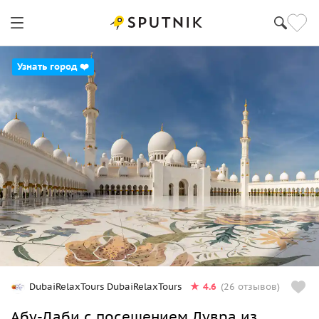
Узнать город ❤️
4.6
DubaiRelaxTours DubaiRelaxTours
(26 отзывов)
Абу-Даби с посещением Лувра из