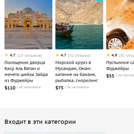
4.7
4.7
4.9
(13 отзывов)
(32 отзыва)
(31 отз
Посещение дворца
Морской круиз в
Пустынное с
Каср Аль Ватан и
Мусандам, Оман:
Фуджейры
мечети шейха Зайда
катание на банане,
$55
за челов
из Фуджейры
рыбалка, снорклинг
$110
за человека
$75
за человека
Входит в эти категории