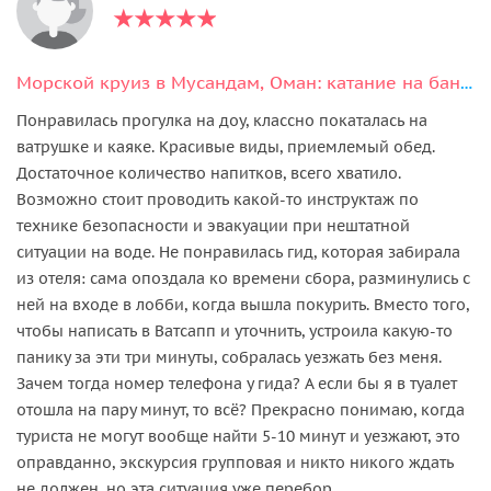
Морской круиз в Мусандам, Оман: катание на банане, рыбалка, снорклинг
Понравилась прогулка на доу, классно покаталась на
ватрушке и каяке. Красивые виды, приемлемый обед.
Достаточное количество напитков, всего хватило.
Возможно стоит проводить какой-то инструктаж по
технике безопасности и эвакуации при нештатной
ситуации на воде. Не понравилась гид, которая забирала
из отеля: сама опоздала ко времени сбора, разминулись с
ней на входе в лобби, когда вышла покурить. Вместо того,
чтобы написать в Ватсапп и уточнить, устроила какую-то
панику за эти три минуты, собралась уезжать без меня.
Зачем тогда номер телефона у гида? А если бы я в туалет
отошла на пару минут, то всё? Прекрасно понимаю, когда
туриста не могут вообще найти 5-10 минут и уезжают, это
оправданно, экскурсия групповая и никто никого ждать
не должен, но эта ситуация уже перебор.