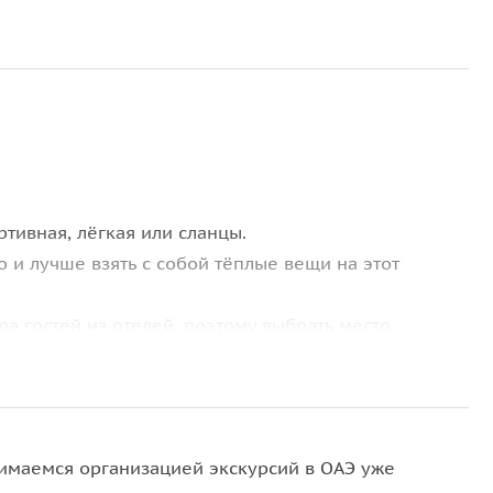
тивная, лёгкая или сланцы.
о и лучше взять с собой тёплые вещи на этот
а гостей из отелей, поэтому выбрать место
дные места на момент подачи авто для сбора на
сходы.
стью или частично отменена без предварительного
имаемся организацией экскурсий в ОАЭ уже
ство Эмирата в связи с религиозными праздниками