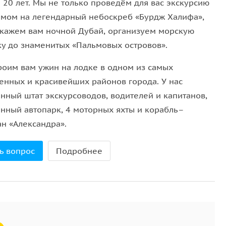
 20 лет. Мы не только проведём для вас экскурсию
 денежных средств не предусмотрен.
ёмом на легендарный небоскреб «Бурдж Халифа»,
я.
окажем вам ночной Дубай, организуем морскую
ку до знаменитых «Пальмовых островов».
роим вам ужин на лодке в одном из самых
енных и красивейших районов города. У нас
енный штат экскурсоводов, водителей и капитанов,
енный автопарк, 4 моторных яхты и корабль–
ан «Александра».
ь вопрос
Подробнее