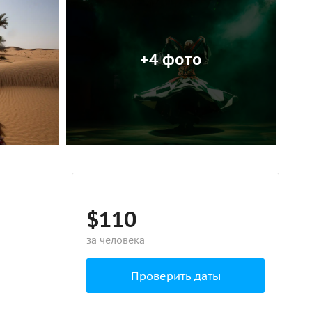
+4 фото
$110
за человека
Проверить даты