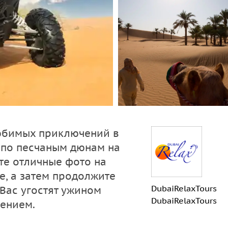
юбимых приключений в
т по песчаным дюнам на
те отличные фото на
е, а затем продолжите
DubaiRelaxTours
 Вас угостят ужином
DubaiRelaxTours
ением.