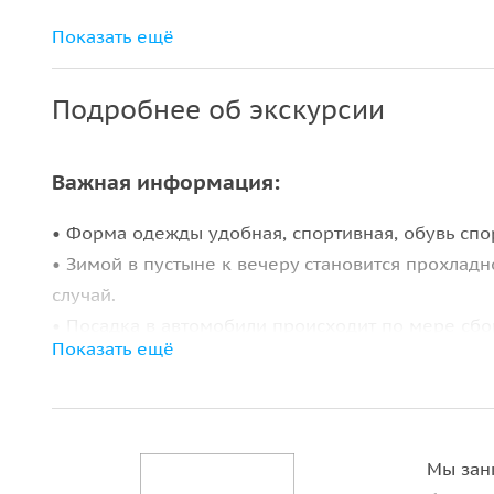
Краткое катание на верблюде
Показать ещё
Ужин
Подробнее об экскурсии
Развлекательная программа. Во время
Рамадана шоу программа не проводится.
Важная информация:
• Форма одежды удобная, спортивная, обувь спор
• Зимой в пустыне к вечеру становится прохладн
случай.
• Посадка в автомобили происходит по мере сбор
Показать ещё
посадки в джипе невозможно, занимаются свобо
сафари.
• Возьмите с собой немного денег на личные ра
• Развлекательная программа может быть полно
Мы зан
уведомления, если так распорядилось правитель