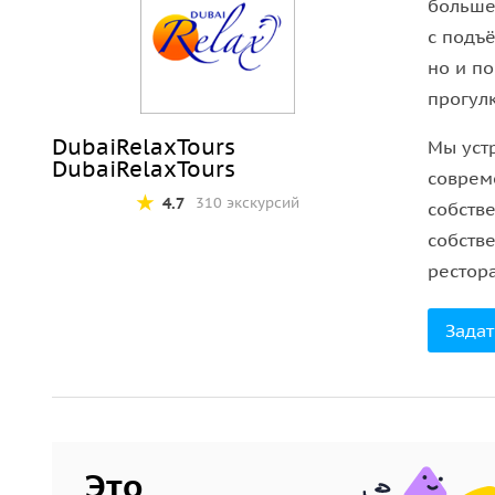
больше
или трауром в стране. В данном случае возврат
с подъ
Во время Рамадана шоу программа не проводитс
но и п
прогул
DubaiRelaxTours
Мы уст
DubaiRelaxTours
соврем
4.7
310 экскурсий
собств
собств
рестор
Задат
Это