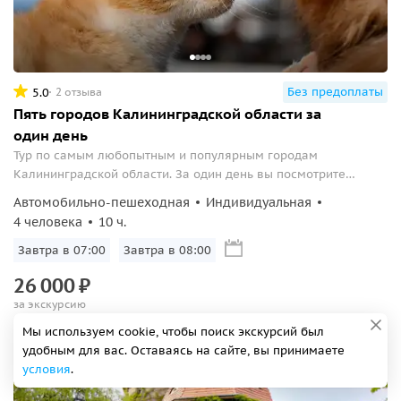
Без предоплаты
5.0
2 отзыва
Пять городов Калининградской области за
один день
Тур по самым любопытным и популярным городам
Калининградской области. За один день вы посмотрите
Калининград, Балтийск, п. Янтарный, Светлогорск и
Автомобильно-пешеходная
Индивидуальная
Зеленоградск!
4 человека
10 ч.
Завтра в 07:00
Завтра в 08:00
26
000
₽
за экскурсию
Мы используем cookie, чтобы поиск экскурсий был
удобным для вас. Оставаясь на сайте, вы принимаете
Из Калининграда
условия
.