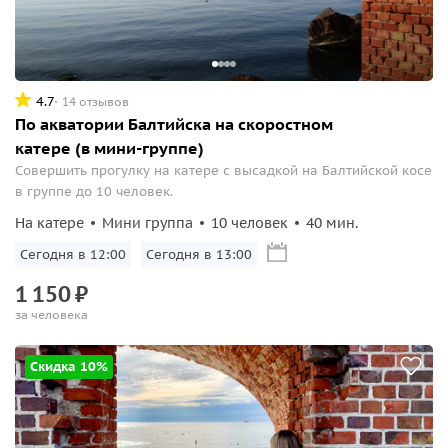
4.7
14 отзывов
По акватории Балтийска на скоростном
катере (в мини-группе)
Совершить прогулку на катере с высадкой на Балтийской косе
в группе до 10 человек.
На катере
Мини группа
10 человек
40 мин.
Сегодня в 12:00
Сегодня в 13:00
1
150
₽
за человека
Скидка 10%