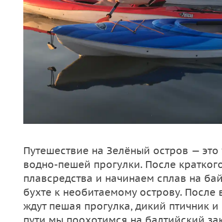
Путешествие на Зелёный остров — это
водно-пешей прогулки. После кратког
плавсредства и начинаем сплав на ба
бухте к необитаемому острову. После
ждут пешая прогулка, дикий птичник и
пути мы поохотимся на балтийский зак