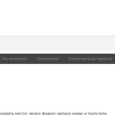
Что включено
Расписание
Какие места вы увидите
овать место через форму записи ниже и получить