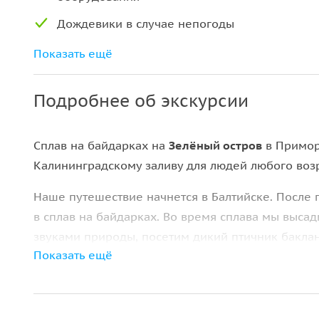
Дождевики в случае непогоды
Фотосессия на протяжение всего
Показать ещё
маршрута, перекус на маршруте
Подробнее об экскурсии
Сплав на байдарках на
Зелёный остров
в Примор
Калининградскому заливу для людей любого возр
Наше путешествие начнется в Балтийске. После 
в сплав на байдарках. Во время сплава мы выса
звуками природы, посетим дикий птичник бакла
Показать ещё
перекус — вкусный ланч придаст сил для обратно
На обратном пути мы поохотимся на незабываемы
фоном для фотографий.