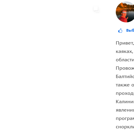
Организационные моменты
• Охотимся на закаты ежедневно с 17.00.
Выб
• Время путешествия — 4 часа.
Привет,
каяках
област
Провож
Балтийс
также 
проходи
Калини
явлени
програ
сноркл