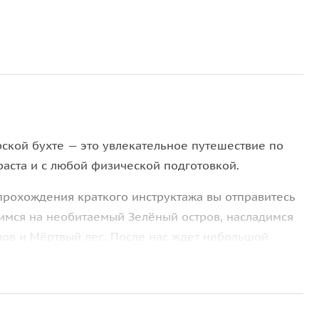
ской бухте — это увлекательное путешествие по
аста и с любой физической подготовкой.
прохождения краткого инструктажа вы отправитесь
димся на необитаемый Зелёный остров, насладимся
нов и Мёртвый лес. После нас ждет небольшой
й дороги.
й балтийский закат, который станет отличным