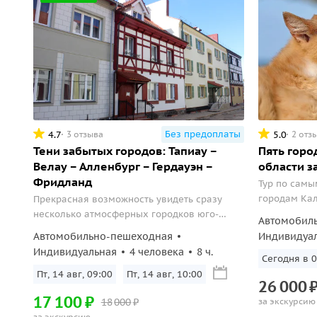
Без предоплаты
4.7
5.0
3 отзыва
2 отз
Тени забытых городов: Тапиау –
Пять горо
Велау – Алленбург – Гердауэн –
области з
Фридланд
Тур по сам
городам Кал
Прекрасная возможность увидеть сразу
день вы пос
несколько атмосферных городков юго-
Автомобил
п. Янтарный
востока Калининградской области, в
Автомобильно-пешеходная
Индивидуа
которых сохранились древние памятники
Индивидуальная
4 человека
8 ч.
архитектуры.
Завтра в 07
Пт, 14 авг, 09:00
Пт, 14 авг, 10:00
26
000
17
100
₽
18
000
₽
за экскурсию
за экскурсию