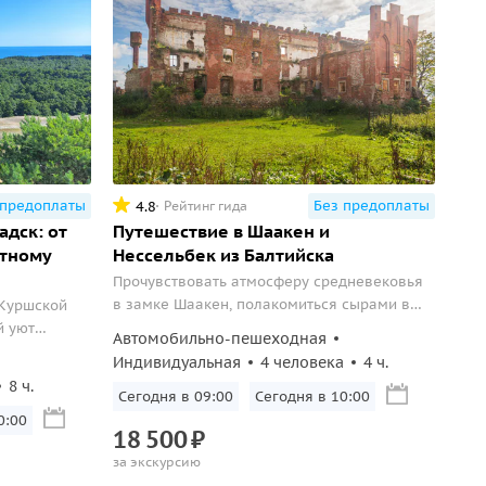
 предоплаты
Без предоплаты
4.8
Рейтинг гида
адск: от
Путешествие в Шаакен и
ютному
Нессельбек из Балтийска
Прочувствовать атмосферу средневековья
в замке Шаакен, полакомиться сырами в
 Куршской
местной сыроварне и сделать фото в замке
й уют
Автомобильно-пешеходная
Нессельбек.
Индивидуальная
4 человека
4 ч.
8 ч.
Завтра в 09:00
Завтра в 10:00
0:00
18
500
₽
за экскурсию