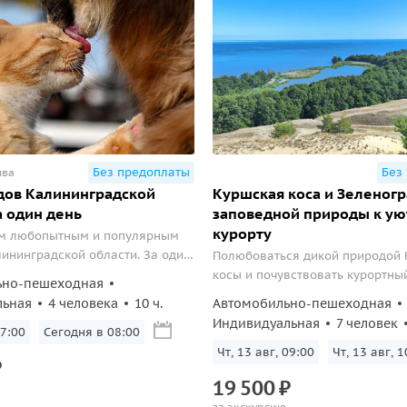
Без предоплаты
Без
ыва
дов Калининградской
Куршская коса и Зеленогр
а один день
заповедной природы к у
курорту
ым любопытным и популярным
ининградской области. За один
Полюбоваться дикой природой
мотрите Калининград, Балтийск,
косы и почувствовать курортны
ьно-пешеходная
, Светлогорск и Зеленоградск!
Зеленоградска
льная
4 человека
10 ч.
Автомобильно-пешеходная
Индивидуальная
7 человек
:00
Завтра в 08:00
Чт, 13 авг, 09:00
Чт, 13 авг, 1
₽
19
500
₽
за экскурсию