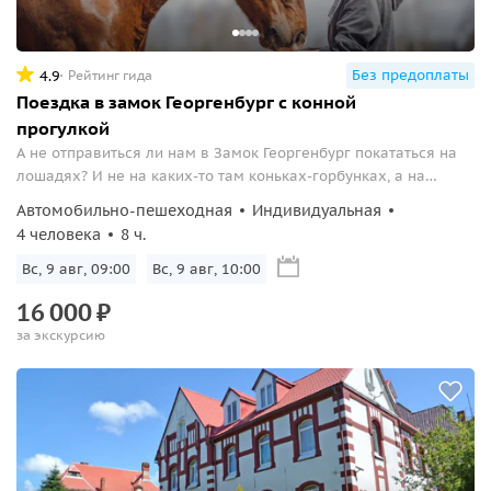
Без предоплаты
4.9
Рейтинг гида
Поездка в замок Георгенбург с конной
прогулкой
А не отправиться ли нам в Замок Георгенбург покататься на
лошадях? И не на каких-то там коньках-горбунках, а на
породистых тракененских жеребцах, выведенных путем
Автомобильно-пешеходная
Индивидуальная
скрещивания низкорослых прусских «швайке» с английскими
4 человека
8 ч.
лошадьми...
Вс, 9 авг, 09:00
Вс, 9 авг, 10:00
16
000
₽
за экскурсию