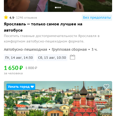
Без предоплаты
4.9
1246 отзывов
Ярославль — только самое лучшее на
автобусе
Посетить главные достопримечательности Ярославля в
комфортном автобусно-пешеходном формате.
Автобусно-пешеходная
Групповая сборная
3 ч.
Пт, 14 авг, 14:30
Сб, 15 авг, 10:30
1
650
₽
1
800
₽
за человека
Узнать город ❤️