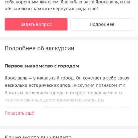
себя коренным жителем. Я влюблю вас в Ярославль, и вы
обязательно захотите вернуться сюда ещё!
Задать вопрос
Подробнее
Подробнее об экскурсии
Первое знакомство с городом
Ярославль — уникальный город. Он сочетает в себе сразу
несколько исторических эпох
. Экскурсия познакомит с
богатым наследием города и откроет перед вами его
многочисленные достопримечательности. Вы
прогуляетесь по
набережным и главным улицам
, увидите
Показать ещё
средневековые
храмы и старинные усадьбы
, услышите
историю города, интересные факты и легенды.
Какие места вы увидите