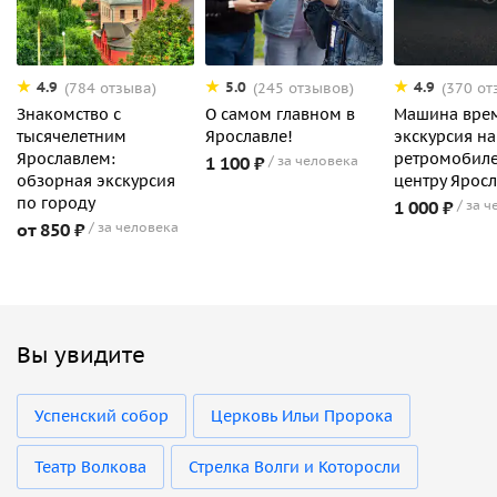
4.9
5.0
4.9
(784 отзыва)
(245 отзывов)
(370 от
Знакомство с
О самом главном в
Машина вре
тысячелетним
Ярославле!
экскурсия на
Ярославлем:
ретромобиле
1 100 ₽
за человека
обзорная экскурсия
центру Ярос
по городу
1 000 ₽
за ч
от 850 ₽
за человека
Вы увидите
Успенский собор
Церковь Ильи Пророка
Театр Волкова
Стрелка Волги и Которосли