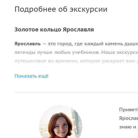
Подробнее об экскурсии
Золотое кольцо Ярославля
Ярославль
— это город, где каждый камень дыши
легенды лучше любых учебников. Наша экскурсия
путешествие во времени, которое раскроет вам д
Показать ещё
Почему эта экскурсия уникальна?
Мы
пройдем кольцевым маршрутом
, который, 
города в Медвежьем овраге через его «золотой»
Привет
• Ярославль — один из немногих городов, чей и
Яросла
Всемирного наследия ЮНЕСКО
. Мы не просто ув
знаю и
древнерусской архитектуры.