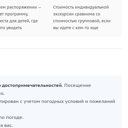
шем распоряжении —
Стоимость индивидуальной
ет программу,
экскурсии сравнима со
ста для детей, где
стоимостью групповой, если
что увидеть
вы идете с кем-то еще
р достопримечательностей.
Посещение
о.
тирован с учетом погодных условий и пожеланий
по погоде.
я вас.