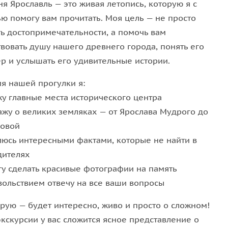
чувствуете силу князя Ярослава Мудрого у его
я Ярославль — это живая летопись, которую я с
ком ветру, узнаете о мужестве ополчения Минина и
ью помогу вам прочитать. Моя цель — не просто
 Валентины Терешковой. Это живая история России,
ть достопримечательности, а помочь вам
твовать душу нашего древнего города, понять его
сле которой вы сможете
самостоятельно и осознанно
ер и услышать его удивительные истории.
а
. Я дам вам все необходимые ориентиры и
мя нашей прогулки я:
го путешественника.
жу главные места исторического центра
ужение, после которого вы полюбите этот город
ажу о великих земляках — от Ярослава Мудрого до
овой
люсь интересными фактами, которые не найти в
дителях
гу сделать красивые фотографии на память
овольствием отвечу на все ваши вопросы
ирую — будет интересно, живо и просто о сложном!
кскурсии у вас сложится ясное представление о