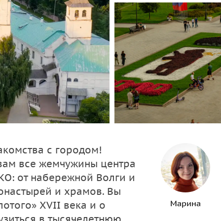
акомства с городом!
вам все жемчужины центра
КО: от набережной Волги и
онастырей и храмов. Вы
Марина
отого» XVII века и о
узиться в тысячелетнюю