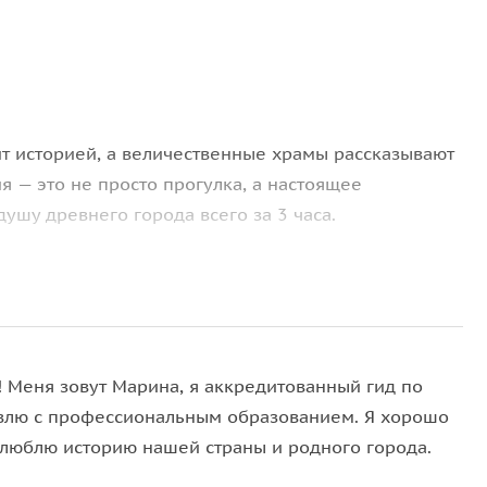
т историей, а величественные храмы рассказывают
 — это не просто прогулка, а настоящее
ушу древнего города всего за 3 часа.
как машина времени, проведет вас от основания
 XVII век к современным символам:
! Меня зовут Марина, я аккредитованный гид по
сторический центр целиком является
объектом
влю с профессиональным образованием. Я хорошо
идим красивые церкви, но научимся понимать язык
 люблю историю нашей страны и родного города.