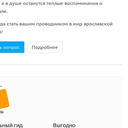
, а в душе останутся теплые воспоминания о
вле.
ада стать вашим проводником в мир ярославской
и!
ь вопрос
Подробнее
ьный гид
Выгодно