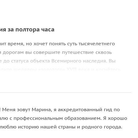
ия за полтора часа
нит время, но хочет понять суть тысячелетнего
ым дорогам вы совершите путешествие сквозь
е до статуса объекта Всемирного наследия. Вы
видите шедевры «золотого» XVII века и коснётесь
ованный, комфортный и логичный маршрут, после
омство с городом.
! Меня зовут Марина, я аккредитованный гид по
е сливаются Волга и Которосль — именно здесь князь
влю с профессиональным образованием. Я хорошо
восстановленный
Успенский собор
и узнаете его
 люблю историю нашей страны и родного города.
да в роли временной столицы России 1612 года у