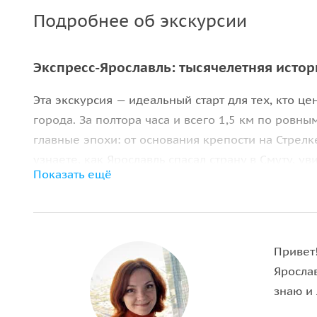
Подробнее об экскурсии
Экспресс-Ярославль: тысячелетняя истор
Эта экскурсия — идеальный старт для тех, кто це
города. За полтора часа и всего 1,5 км по ровн
главные эпохи: от основания крепости на Стрелк
узнаете, как Ярославль спасал страну в Смуту, у
Показать ещё
памяти о событиях XX столетия. Это концентрир
которого вы сможете осознанно продолжить знак
От истоков к столице Смутного времени
Привет
Мы начнём на
смотровой площадке Стрелки
, гд
Яросла
Ярослав Мудрый заложил крепость. Вы увидите 
знаю и
сложную историю. Затем мы проследим путь горо