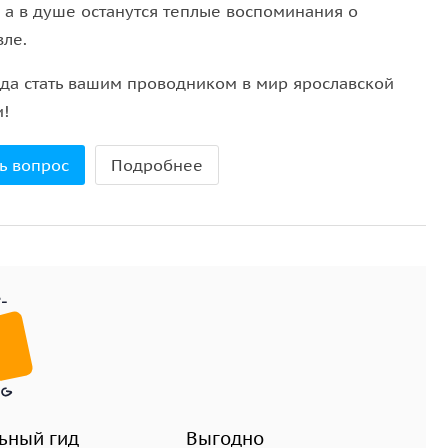
, а в душе останутся теплые воспоминания о
вле.
ада стать вашим проводником в мир ярославской
и!
ь вопрос
Подробнее
ьный гид
Выгодно