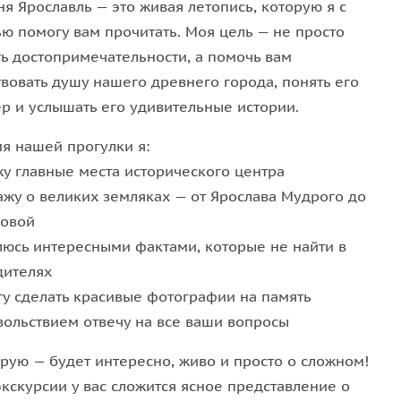
я Ярославль — это живая летопись, которую я с
 чудотворной иконой, и у монументов, посвящённых
ью помогу вам прочитать. Моя цель — не просто
гню»
в память о Великой Отечественной войне.
ть достопримечательности, а помочь вам
твовать душу нашего древнего города, понять его
ер и услышать его удивительные истории.
орода —
церковью Ильи Пророка
, шедевром
мя нашей прогулки я:
чите
бронзовую карту исторического центра
,
жу главные места исторического центра
рядную
часовню Александра Невского
, прогуляемся
ажу о великих земляках — от Ярослава Мудрого до
бату») к бронзовому
медведю с секирой
—
овой
шрут у мощной
Власьевской башни
с видом на
люсь интересными фактами, которые не найти в
олкова.
дителях
гу сделать красивые фотографии на память
овольствием отвечу на все ваши вопросы
ирую — будет интересно, живо и просто о сложном!
кскурсии у вас сложится ясное представление о