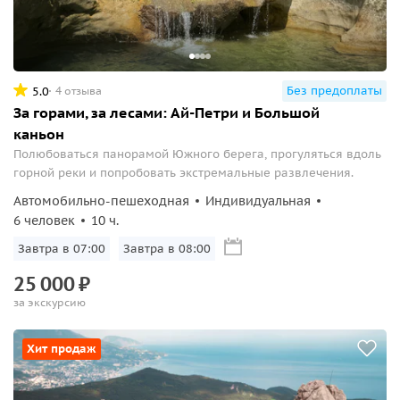
Без предоплаты
5.0
4 отзыва
За горами, за лесами: Ай-Петри и Большой
каньон
Полюбоваться панорамой Южного берега, прогуляться вдоль
горной реки и попробовать экстремальные развлечения.
Автомобильно-пешеходная
Индивидуальная
6 человек
10 ч.
Завтра в 07:00
Завтра в 08:00
25
000
₽
за экскурсию
Хит продаж