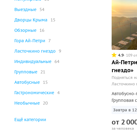
Выездные
54
Дворцы Крыма
15
Обзорные
16
Гора Ай-Петри
7
Ласточкино гнездо
9
4.9
109 о
Индивидуальные
64
Ай-Петри
гнездо»
Групповые
21
Подняться н
Автобусные
15
Ласточкино 
панорамами
Гастрономические
4
Автобусно-
Групповая 
Необычные
20
Завтра в 12
Ещё категории
от
2
00
за человека