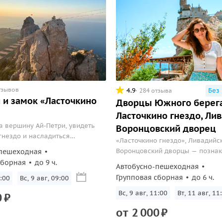
тзывов
4.9
Без
284 отзыва
 и замок «Ласточкино
Дворцы Южного берег
Ласточкино гнездо, Лив
а вершину Ай-Петри, увидеть
Воронцовский дворец
гнездо и насладиться
«Ласточкино гнездо», Ливадийс
 Крымского полуострова.
Воронцовский дворцы — познак
пешеходная
главными дворцами Крыма
сборная
до 9 ч.
Автобусно-пешеходная
Групповая сборная
до 6 ч.
:00
Вс, 9 авг, 09:00
Вс, 9 авг, 11:00
Вт, 11 авг, 11
0
₽
от
2
000
₽