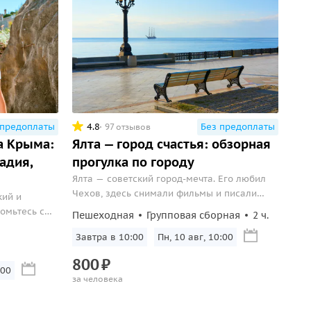
 предоплаты
4.8
Без предоплаты
97 отзывов
а Крыма:
Ялта — город счастья: обзорная
адия,
прогулка по городу
Ялта — советский город-мечта. Его любил
Чехов, здесь снимали фильмы и писали
кий и
повести. Посетите достопримечательности
омьтесь с
Пешеходная
Групповая сборная
2 ч.
города и узнайте о нем всё!
Завтра в 10:00
Пн, 10 авг, 10:00
800
₽
:00
за человека