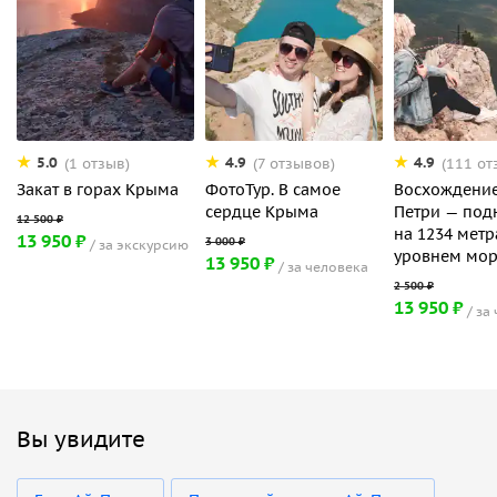
5.0
4.9
4.9
(1 отзыв)
(7 отзывов)
(111 от
Закат в горах Крыма
ФотоТур. В самое
Восхождение
сердце Крыма
Петри — под
на 1234 метр
13 950 ₽
за экскурсию
уровнем мо
13 950 ₽
за человека
13 950 ₽
за
Вы увидите