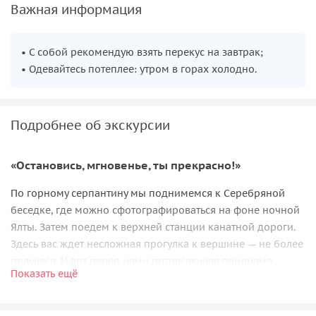
Важная информация
• С собой рекомендую взять перекус на завтрак;
• Одевайтесь потеплее: утром в горах холодно.
Подробнее об экскурсии
«Остановись, мгновенье, ты прекрасно!»
По горному серпантину мы поднимемся к Серебряной
беседке, где можно сфотографироваться на фоне ночной
Ялты. Затем поедем к верхней станции канатной дороги.
Здесь вас ждет несложная прогулка к вершине — не более
получаса. И вот перед нами потрясающая панорама
Показать ещё
в лучах рассветного солнца. Пока вы любуетесь
открывшейся картиной на Южный берег Крыма, я сделаю
несколько кадров на фоне короны Ай-Петри.