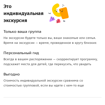
Это
После прогуляемся по Ай-Петринскому плато.
индивидуальная
А на обратном пути в Ялту мы заглянем в Серебряную
беседку, построенную ко встрече Николая II: отсюда вам
экскурсия
откроется обзор на Ялтинский амфитеатр. Также я отвезу
вас к Черепашьему озеру, где устроим фотосессию.
Только ваша группа
На экскурсии будете только вы, ваши знакомые или семья.
Для тех, кто не хочет рано вставать, можно организовать
Время на экскурсии — время, проведенное в кругу близких
закатный тур на Ай-Петри. На маршруте будем посещать те
же локации, только в другом порядке.
Персональный гид
Всегда в вашем распоряжении — скорректирует программу,
подскажет места для детей, где перекусить, что увидеть
Выгодно
Стоимость индивидуальной экскурсии сравнима со
стоимостью групповой, если вы идете с кем-то еще