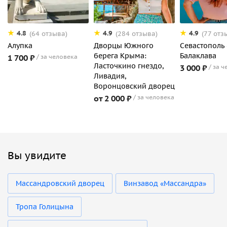
4.8
4.9
4.9
(64 отзыва)
(284 отзыва)
(77 отз
Алупка
Дворцы Южного
Севастополь 
берега Крыма:
Балаклава
1 700 ₽
за человека
Ласточкино гнездо,
3 000 ₽
за ч
Ливадия,
Воронцовский дворец
от 2 000 ₽
за человека
Вы увидите
Массандровский дворец
Винзавод «Массандра»
Тропа Голицына