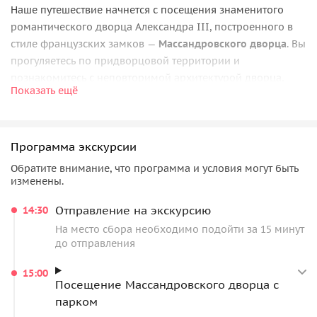
Наше путешествие начнется с посещения знаменитого
романтического дворца Александра III, построенного в
стиле французских замков —
Массандровского дворца
. Вы
прогуляетесь по придворцовой территории и
познакомитесь с неповторимой архитектурой дворца,
Показать ещё
увидите скульптуры сатиров, а также цветочные террасы и
фигурные бассейны. Кроме осмотра роскошных
интерьеров дворца и коллекции живописи, вы сможете
Программа экскурсии
ознакомиться с документами и фотоматериалами,
рассказывающими о жизни императоров Александра III и
Обратите внимание, что программа и условия могут быть
Николая II, а также узнать историю Массандровского
изменены.
дворца.
Отправление на экскурсию
14:30
Винзавод «Массандра»
На место сбора необходимо подойти за 15 минут
до отправления
Затем вы отправитесь к всемирно известному
винзаводу
«Массандра»
, заложенному князем Л.С. Голицыным в 1894
15:00
Посещение Массандровского дворца с
году. Вместе с гидом вы пройдете по территории
парком
винодельческого музея, познакомитесь с технологией