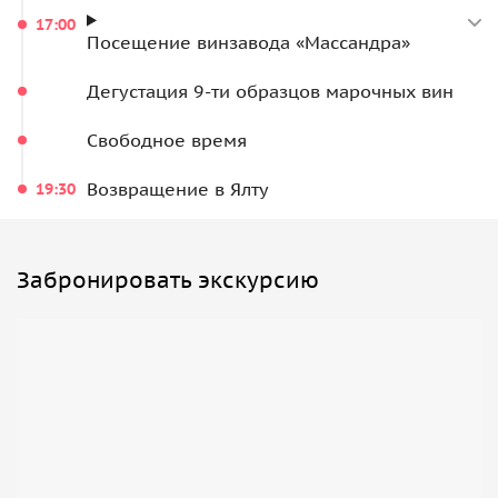
производства массандровских вин, заглянете в подвалы
17:00
царской коллекции и цеха для выдержки вин, а также
Посещение винзавода «Массандра»
продегустируете 9 марок вин.
Дегустация 9-ти образцов марочных вин
Свободное время
Возвращение в Ялту
19:30
Забронировать экскурсию