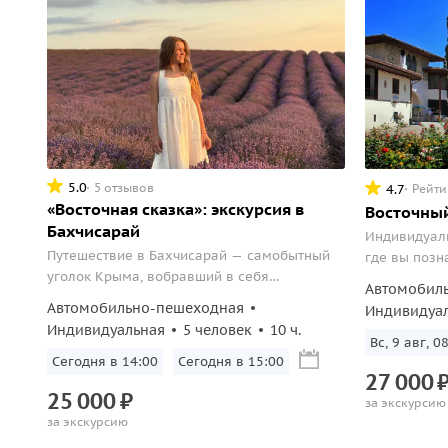
5.0
5 отзывов
4.7
Рейти
«Восточная сказка»: экскурсия в
Восточный
Бахчисарай
Индивидуаль
Путешествие в Бахчисарай — самобытный
где вы позн
уголок Крыма, вобравший в себя
окунётесь в
Автомобил
очарование уютных улочек и восточной
Автомобильно-пешеходная
Индивидуа
кухни.
Индивидуальная
5 человек
10 ч.
Вс, 9 авг, 0
Сегодня в 14:00
Сегодня в 15:00
27
000
25
000
₽
за экскурсию
за экскурсию