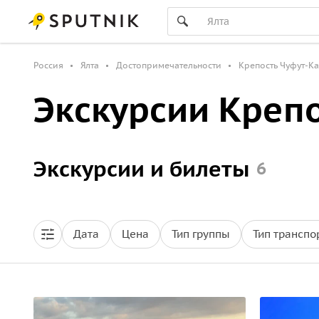
Россия
Ялта
Достопримечательности
Крепость Чуфут-К
Экскурсии Креп
Экскурсии и билеты
6
Дата
Цена
Тип группы
Тип транспо