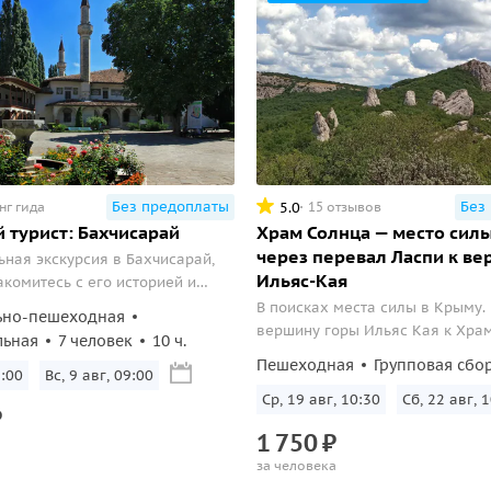
Без предоплаты
Без
5.0
нг гида
15 отзывов
 турист: Бахчисарай
Храм Солнца — место силы
через перевал Ласпи к в
ная экскурсия в Бахчисарай,
Ильяс-Кая
акомитесь с его историей и
 восточный колорит города.
В поисках места силы в Крыму.
ьно-пешеходная
вершину горы Ильяс Кая к Храм
льная
7 человек
10 ч.
Пешеходная
Групповая сбо
8:00
Вс, 9 авг, 09:00
Ср, 19 авг, 10:30
Сб, 22 авг, 
₽
1
750
₽
за человека