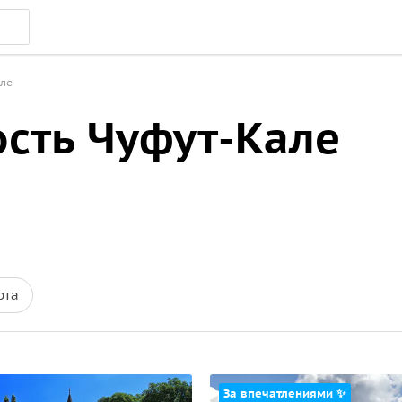
але
ость Чуфут-Кале
рта
За впечатлениями ✨