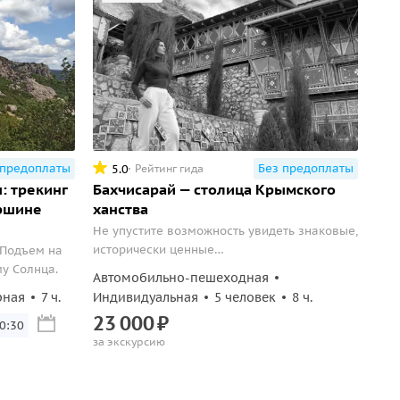
 предоплаты
Без предоплаты
5.0
Рейтинг гида
: трекинг
Бахчисарай — столица Крымского
ершине
ханства
Не упустите возможность увидеть знаковые,
исторически ценные
 Подъем на
достопримечательности Бахчисарая за один
у Солнца.
Автомобильно-пешеходная
день!
рная
7 ч.
Индивидуальная
5 человек
8 ч.
23
000
₽
10:30
за экскурсию