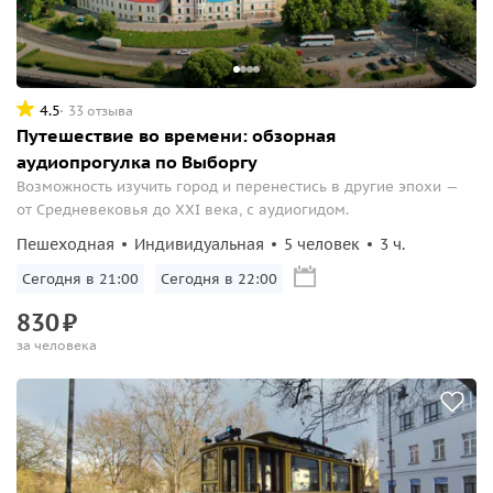
4.5
33 отзыва
Путешествие во времени: обзорная
аудиопрогулка по Выборгу
Возможность изучить город и перенестись в другие эпохи —
от Средневековья до XXI века, с аудиогидом.
Пешеходная
Индивидуальная
5 человек
3 ч.
Сегодня в 21:00
Сегодня в 22:00
830
₽
за человека