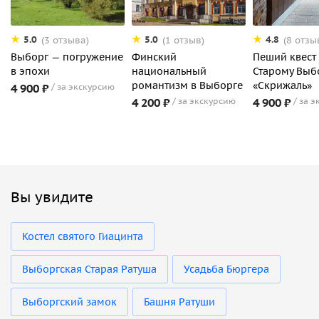
5.0
5.0
4.8
(3 отзыва)
(1 отзыв)
(8 отзы
Выборг — погружение
Финский
Пеший квест
в эпохи
национальный
Старому Выб
романтизм в Выборге
«Скрижаль»
4 900 ₽
за экскурсию
4 200 ₽
за экскурсию
4 900 ₽
за э
Вы увидите
Костел святого Гиацинта
Выборгская Старая Ратуша
Усадьба Бюргера
Выборгский замок
Башня Ратуши