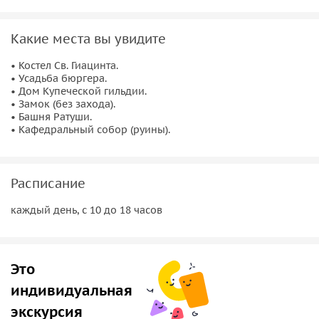
древнейшим из выборгских укреплений.
•
Башня Ратуши
— каменная, четырёхугольная в плане
Какие места вы увидите
башня, одна из двух сохранившихся боевых башен
средневековой городской стены.
• Костел Св. Гиацинта.
•
• Усадьба бюргера.
Старый кафедральный собор
— был построен в XV веке,
• Дом Купеческой гильдии.
но до наших дней сохранился лишь в руинах.
• Замок (без захода).
• Башня Ратуши.
Важная информация
• Кафедральный собор (руины).
• Для прогулки выбирайте одежду по погоде и удобную
обувь.
Расписание
каждый день, с 10 до 18 часов
Это
индивидуальная
экскурсия