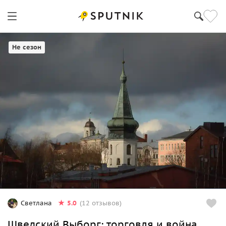
Не сезон
5.0
Светлана
(12 отзывов)
Шведский Выборг: торговля и война