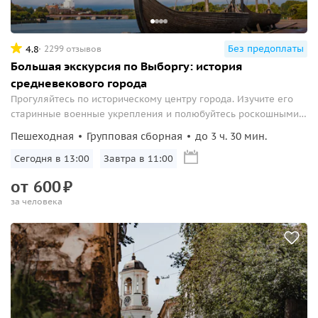
Без предоплаты
4.8
2299 отзывов
Большая экскурсия по Выборгу: история
средневекового города
Прогуляйтесь по историческому центру города. Изучите его
старинные военные укрепления и полюбуйтесь роскошными
европейскими зданиями прошлых эпох.
Пешеходная
Групповая сборная
до 3 ч. 30 мин.
Сегодня в 13:00
Завтра в 11:00
от
600
₽
за человека