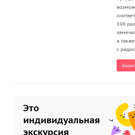
возмож
соотве
100 раз
замеча
а такж
с радо
Задат
Это
индивидуальная
экскурсия