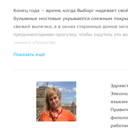
Конец года — время, когда Выборг надевает сво
булыжные мостовые укрываются снежным покрыва
свежей выпечки, а в окнах старинных домов заг
предновогоднюю прогулку, чтобы ощутить это во
зимнем убранстве.
Показать ещё
На маршруте вас ждут:
• Грозная Круглая башня, в стенах которой сегод
• Древняя башня Ратуши — единственное, что ос
• Самый старый жилой дом России, хранящий па
Здравс
• Уютная площадь Старой Ратуши, сердце истори
Элеонор
• Завораживающий вид на Выборгский замок с л
языкам
• А также визит в дом бюргера, где можно согре
Правит
ощутить атмосферу средневекового быта
филоло
работа