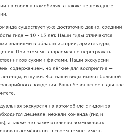
су праздничных традиций:
сии на своих автомобилях, а также пешеходные
ии.
й мир»
к долго оно должно гореть
оманда существует уже достаточно давно, средний
 языке колоколов
боты гида — 10 - 15 лет. Наши гиды отличаются
евековья до эпохи модерна
ими знаниями в области истории, архитектуры,
 шведов, немцев, финнов и • русских — всех, кто
дения. При этом мы стараемся не перегружать
ственников сухими фактами. Наши экскурсии
ены содержанием, но лёгкие для восприятия —
жение в живой мир, где история, архитектура и
и легенды, и шутки. Все наши виды имеют большой
юю сказку.
езаварийного вождения. Ваша безопасность для нас
итете.
дуальная экскурсия на автомобиле с гидом за
обходится дешевле, нежели команда (гид и
ь), а также это замечательная возможность
ствовать комфортно, в своем темпе, иметь