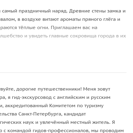
й самый праздничный наряд. Древние стены замка и
лом, в воздухе витают ароматы пряного глёга и
ораются тёплые огни. Приглашаем вас на
лшебство и увидеть главные сокровища города в их
ня кипит светская жизнь
талось от средневековых городских укреплений
мять о первых горожанах
твуйте, дорогие путешественники! Меня зовут
ческого квартала
а, я гид-экскурсовод с английским и русским
учшей обзорной точки города
и, аккредитованный Комитетом по туризму
ться у огня, попробовать знаменитый крендель и
ельства Санкт-Петербурга, кандидат
гических наук и увлечённый местный житель. Я
ю с командой гидов-профессионалов, мы проводим