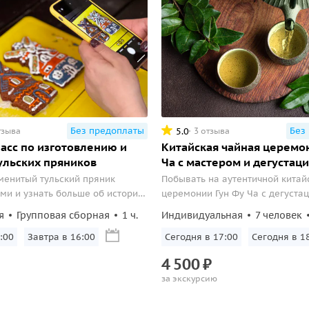
Без предоплаты
Без
5.0
тзыва
3 отзыва
асс по изготовлению и
Китайская чайная церемон
ульских пряников
Ча с мастером и дегустац
менитый тульский пряник
Побывать на аутентичной китай
ми и узнать больше об истории
церемонии Гун Фу Ча с дегуста
ьной сладости.
улунов и пуэров.
я
Групповая сборная
1 ч.
Индивидуальная
7 человек
:00
Завтра в 16:00
Сегодня в 17:00
Сегодня в 1
4
500
₽
за экскурсию