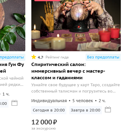
 предоплаты
Без предоплаты
4.7
Рейтинг гида
ия Гун Фу
Спиритический салон:
ией
иммерсивный вечер с мастер-
классом и гаданиями
ской чайной
цией редких
Узнайте свое будущее у карт Таро, создайте
собственный талисман и погрузитесь во
1 ч.
времена «спиритической» России.
Индивидуальная
5 человек
2 ч.
8:00
Сегодня в 20:00
Завтра в 20:00
12
000
₽
за экскурсию