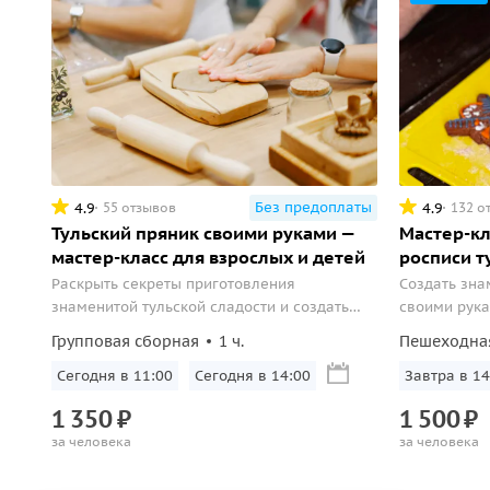
Без предоплаты
4.9
4.9
55 отзывов
132 о
Тульский пряник своими руками —
Мастер-кл
мастер-класс для взрослых и детей
росписи т
Раскрыть секреты приготовления
Создать зна
знаменитой тульской сладости и создать
своими рука
свой собственный пряник.
этой уникал
Групповая сборная
1 ч.
Пешеходна
Сегодня в 11:00
Сегодня в 14:00
Завтра в 14
1
350
₽
1
500
₽
за человека
за человека