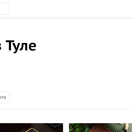
 Туле
рта