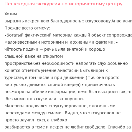
Пешеходная экскурсия по историческому центру Тулы + дегустация
Хотим
выразить искреннюю благодарность экскурсоводу Анастасии 
Прежде всего отмечу:
•богатый фактический материал каждый объект сопровожда
малоизвестными историями и архивными фактами; •
чёткость подачи — речь была внятной и хорошо
слышной даже на открытом
пространстве,без необходимости напрягать слух;особенно
хочется отметить умение Анастасии быть лицом к
туристам, в том числе и при движении ( т .е. она просто
виртуозно движется спиной вперед) • динамичность —
несмотря на обилие информации, темп был выстроен так, чт
без моментов скуки или затянутости.
Материал подавался структурированно, с логичными
переходами между темами. Видно, что экскурсовод не
просто заучил текст, а глубоко
разбирается в теме и искренне любит своё дело. Спасибо за