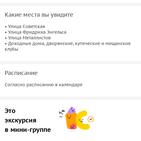
чистый баламут»;
• Чем отличались кабак, трактир и ресторан;
Какие места вы увидите
• Полушка, деньга, копейка, грош, алтын, пятак, гривенник,
пятиалтынный, двугривенник, полуполтинник, полтинник
• Улица Советская
и целковый. Почему последовательность должна быть
• Улица Фридриха Энгельса
• Улица Металлистов
именно такой;
• Доходные дома, дворянские, купеческие и мещанские
• Как связаны «Петенька», «Катенька» и пресловутый
клубы
«лопатник»;
• Какая связь между ломберным столом и сэндвичем, и у
пеликана, символа педагогов России, с игральными
Расписание
картами;
Согласно расписанию в календаре
Все ответы — в феерическом мастер-классе
Артёма Зенова
«Штос изволитесь-с?»!
Это
экскурсия
в мини-группе