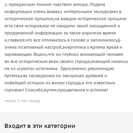
,с прекрасным тонким чувством юмора. Подача
информации очень живая,с интересными экскурсами в
историческое прошлое,на каждое историческое прошлое
есть своя история,мы не ожидали такой насыщенной и
продуманной информации за такое короткое время
и,главное,что все отложилось в голове и запомнилось))
очень позитивный настрой,энергетика у Артема яркая и
заряжающая. Видно,что он глубоко вникающий человек
во все исторические вехи своего города,знающий нюансы
не из «сухого» источника . Однозначно рекомендую
Артема,как проводника по закоулкам древней и
новейшей истории из жизни города,и его известных
горожан! Спасибо,Артем,процветания и успехов!
около 2 лет назад
Входит в эти категории