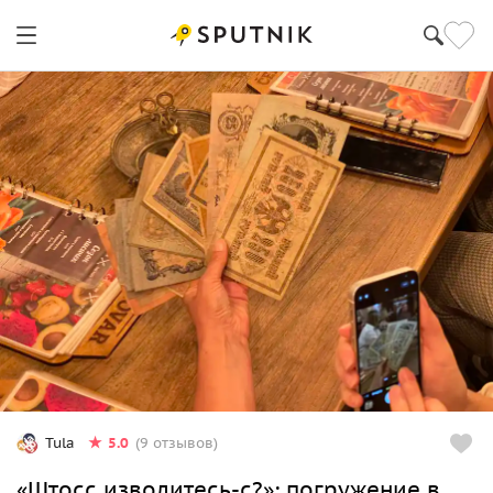
5.0
Tula
(9 отзывов)
«Штосс изволитесь-с?»: погружение в