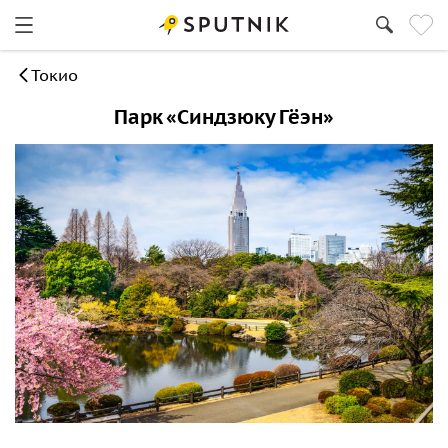
Токио
Парк «Синдзюку Гёэн»