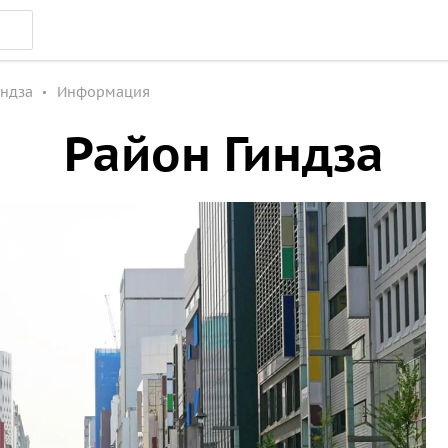
индза
Информация
Район Гиндза