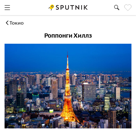
Токио
Роппонги Хиллз