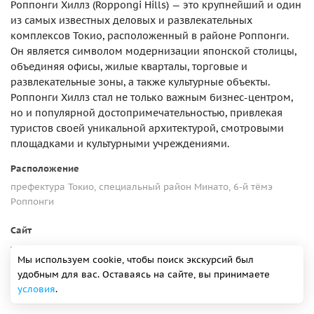
Роппонги Хиллз (Roppongi Hills) — это крупнейший и один
из самых известных деловых и развлекательных
комплексов Токио, расположенный в районе Роппонги.
Он является символом модернизации японской столицы,
объединяя офисы, жилые кварталы, торговые и
развлекательные зоны, а также культурные объекты.
Роппонги Хиллз стал не только важным бизнес-центром,
но и популярной достопримечательностью, привлекая
туристов своей уникальной архитектурой, смотровыми
площадками и культурными учреждениями.
Расположение
префектура Токио, специальный район Минато, 6-й тёмэ
Роппонги
Сайт
www.roppongihills.com
Мы используем cookie, чтобы поиск экскурсий был
удобным для вас. Оставаясь на сайте, вы принимаете
Роппонги Хиллз на карте
условия
.