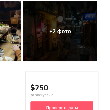
+2 фото
$250
за экскурсию
Проверить даты