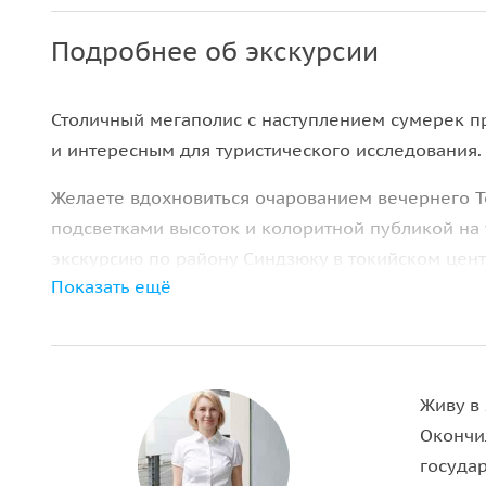
Подробнее об экскурсии
Столичный мегаполис с наступлением сумерек п
и интересным для туристического исследования.
Желаете вдохновиться очарованием вечернего Т
подсветками высоток и колоритной публикой на 
экскурсию по району Синдзюку в токийском центр
Показать ещё
с приходом темноты, и увидеть необычные лока
В ходе ознакомительной прогулки посетим 2 при
— торговый, причем функционирующий с послево
бары и рестораны эпохи 1940-х. Без преувеличе
Живу в 
питейными заведениями и богатой ночной жизнью
Окончил
удовольствием и знанием порекомендует необыч
госуда