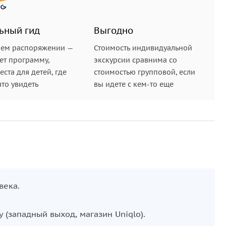
ьный гид
Выгодно
шем распоряжении —
Стоимость индивидуальной
ет программу,
экскурсии сравнима со
ста для детей, где
стоимостью групповой, если
что увидеть
вы идете с кем-то еще
века.
у (западный выход, магазин Uniqlo).