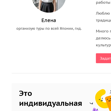
работы 
Поужинать стоит в локальных заведениях. Их зд
якитории и суси-рестораны. Гид по-дружески по
Люблю 
Елена
традици
организую туры по всей Японии, гид.
Много 
делюсь
культу
Задат
Это
индивидуальная