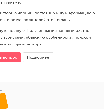
в туризме.
есь превеликое множество: раменные и идзакая,
советует проверенные и самые вкусные!
историю Японии, постоянно ищу информацию о
ях и ритуалах жителей этой страны.
путешествую. Полученными знаниями охотно
 с туристами, объясняю особенности японской
ры и восприятие мира.
ь вопрос
Подробнее