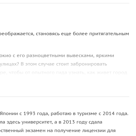
реображается, становясь еще более притягательным
окио с его разноцветными вывесками, яркими
улицах? В этом случае стоит забронировать
е, чтобы от опытного гида узнать, как живет город
ции.
мечательных квартала: район Сёва с налётом ретро
енного времени. Голден Гай — это атмосферные
ния, легендарное место с лабиринтом узких улочек,
Японии с 1993 года, работаю в туризме с 2014 года.
, которой не коснулась модернизация. Гид с
а здесь университет, а в 2013 году сдала
ные бары, где иностранцам всегда рады.
рственный экзамен на получение лицензии для