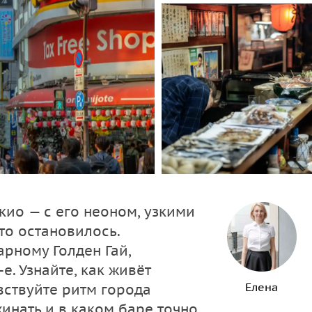
кио — с его неоном, узкими
то остановилось.
арному Голден Гай,
е. Узнайте, как живёт
Елена
вствуйте ритм города
жинать и в каком баре точно