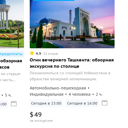
4.9
21 отзыв
 предоплаты
Огни вечернего Ташкента: обзорная
 обзорная
экскурсия по столице
часов
Познакомиться со столицей Узбекистана в
 по старым
убранстве вечерней иллюминации.
 часть
Автомобильно-пешеходная
Индивидуальная
4 человека
2 ч.
5 ч.
Сегодня в 15:00
Сегодня в 16:00
3:00
$
49
за экскурсию