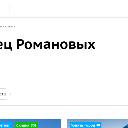
омановых
ец Романовых
рта
ителя
Скидка 8%
Узнать город ❤️