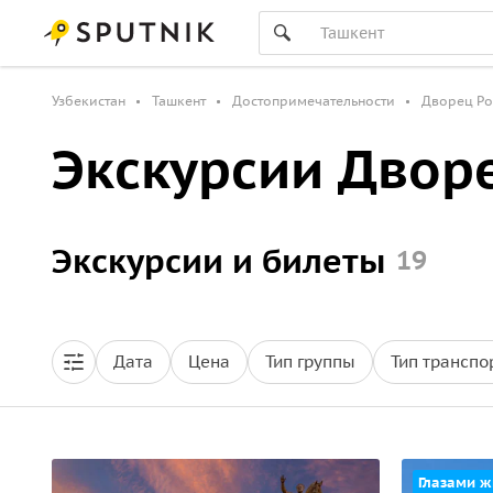
Узбекистан
Ташкент
Достопримечательности
Дворец Р
Экскурсии Двор
Экскурсии и билеты
19
Дата
Цена
Тип группы
Тип транспо
Глазами ж