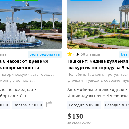
Без предоплаты
Без
4.9
зыва
58 отзывов
 6 часов: от древних
Ташкент: индивидуальная
к современности
экскурсия по городу за 5 
 историческую часть города,
Полюбить Ташкент: прогуляться
менную её часть.
улочкам и увидеть современную
ое путешествие по Ташкенту,
города.
ьно-пешеходная
Автомобильно-пешеходная
ревнейших городов Средней
сборная
6 ч.
Индивидуальная
4 человека
жает в его богатую историю и
ух...
0:00
Завтра в 10:00
Сегодня в 09:00
Сегодня в 1
$
130
за экскурсию