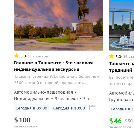
5.0
55 отзывов
5.0
24 от
Главное в Ташкенте - 5-и часовая
Ташкент за
индивидуальная экскурсия
традиций 
Ташкент, столица Узбекистана с более чем
Вы посетите
2500-летней историей, предлагает
затем совре
уникальное сочетание древних традиций,
Увлекательн
Автомобильно-пешеходная
Автомобил
ярких базаров и современных
одному из д
Индивидуальная
3 человека
5 ч.
Групповая 
достопримечательностей, что делает его
Азии, погру
идеальным местом для незабываемого
Сегодня в 09:00
Сегодня в 10:00
уникальный д
Сегодня в 1
путешествия!
$
100
$
46
$
50
за экскурсию
за человека