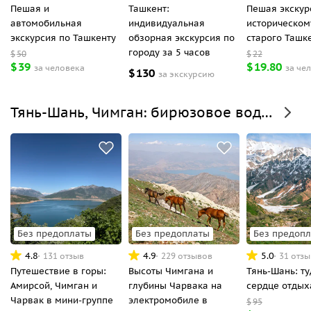
Пешая и
Ташкент:
Пешая экскур
автомобильная
индивидуальная
историческом
экскурсия по Ташкенту
обзорная экскурсия по
старого Ташк
городу за 5 часов
$
50
$
22
$
39
$
19.80
за человека
за че
$
130
за экскурсию
Тянь-Шань, Чимган: бирюзовое водохранилище и горы
Без предоплаты
Без предоплаты
Без предоп
4.8
4.9
5.0
131 отзыв
229 отзывов
31 отзы
Путешествие в горы:
Высоты Чимгана и
Тянь-Шань: ту
Амирсой, Чимган и
глубины Чарвака на
сердце отдых
Чарвак в мини-группе
электромобиле в
$
95