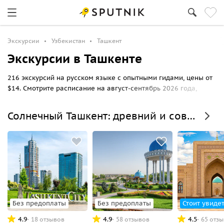
Экскурсии
Узбекистан
Ташкент
Экскурсии в Ташкенте
216 экскурсий на русском языке с опытными гидами, цены от
$14. Смотрите расписание на август-сентябрь 2026 года,
выбирайте маршрут прогулки по Ташкенту и бронируйте
билеты онлайн на Спутник8.
Солнечный Ташкент: древний и современный
Без предоплаты
Без предоплаты
Стоит увидет
4.9
4.9
4.5
18 отзывов
58 отзывов
65 отз