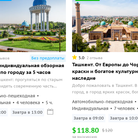
5.0
2 отзыва
Без предоплаты
зывов
Ташкент. От Европы до Чо
индивидуальная обзорная
краски и богатое культур
по городу за 5 часов
наследие
шкент: прогуляться по старым
Добро пожаловать в Ташкент. В
видеть современную часть
город, в город ярких красок, бо
ьно-пешеходная
культурного наследия, историч
Автомобильно-пешеходная
льная
4 человека
5 ч.
памятников, потрясающей кули
Индивидуальная
7 человек
Узбекистан – это живописные г
:00
Завтра в 13:00
цветущие долины, жаркие пуст
Завтра в 09:00
Завтра в 10:0
кристальные озера...
$
118.80
$
120
за экскурсию