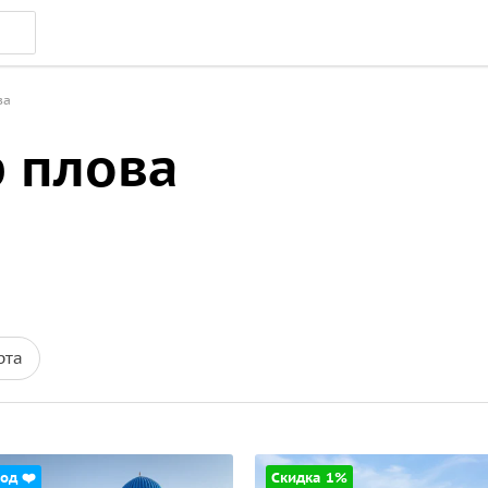
ва
р плова
рта
од ❤️
Скидка 1%