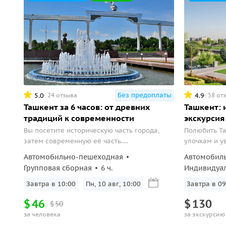
Без предоплаты
5.0
4.9
24 отзыва
58 от
Ташкент за 6 часов: от древних
Ташкент: 
традиций к современности
экскурсия 
Вы посетите историческую часть города,
Полюбить Та
затем современную её часть.
улочкам и у
Увлекательное путешествие по Ташкенту,
города.
Автомобильно-пешеходная
Автомобил
одному из древнейших городов Средней
Групповая сборная
6 ч.
Индивидуа
Азии, погружает в его богатую историю и
уникальный дух...
Завтра в 10:00
Пн, 10 авг, 10:00
Завтра в 09
$
46
$
130
$
50
за человека
за экскурсию