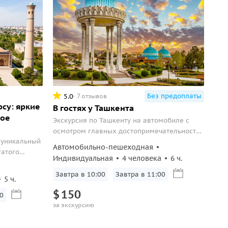
Без предоплаты
5.0
7 отзывов
рсу: яркие
В гостях у Ташкента
ное
Экскурсия по Ташкенту на автомобиле с
осмотром главных достопримечательностей
 уникальный
и посещения Меджек Сити — культурно-
Автомобильно-пешеходная
гатого
развлекательного комплекса для детей и
Индивидуальная
4 человека
6 ч.
еских
взрослых
нарии.
Завтра в 10:00
Завтра в 11:00
5 ч.
оры,
$
150
ыни и
0
за экскурсию