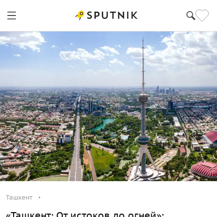
Ташкент
Ташкент
«Ташкент: От истоков до огней»: