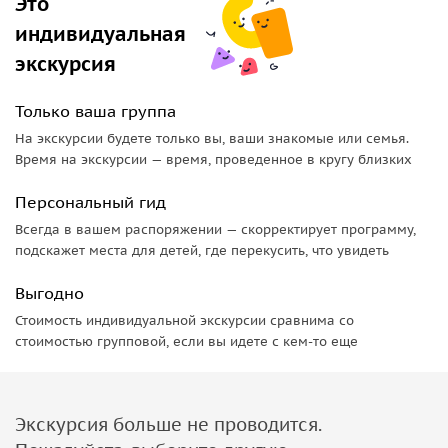
Это
огненное шоу, катание на лодках. Свободное время для
индивидуальная
фото и отдыха.
экскурсия
• Ужин в ресторане «Шашлык» — вкуснейшие блюда
узбекской кухни: шашлыки, лепешки, салаты, самса.
Только ваша группа
На экскурсии будете только вы, ваши знакомые или семья.
Время на экскурсии — время, проведенное в кругу близких
Персональный гид
Всегда в вашем распоряжении — скорректирует программу,
подскажет места для детей, где перекусить, что увидеть
Выгодно
Стоимость индивидуальной экскурсии сравнима со
стоимостью групповой, если вы идете с кем-то еще
Экскурсия больше не проводится.