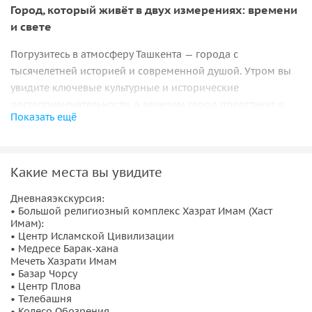
Город, который живёт в двух измерениях: времени
и свете
Погрузитесь в атмосферу Ташкента — города с
тысячелетней историей и современной душой. Утром вы
увидите ключевые культурные и исторические
достопримечательности, а вечером город предстанет в
Показать ещё
огнях: фонтанах, шоу, океанариум, катание на лодках и
ужин в настоящем восточном стиле.
Дневная часть:
Какие места вы увидите
•
Площадь Хаст
— Имам и библиотека Коранов —
Дневнаяэкскурсия:
• Большой религиозный комплекс Хазрат Имам (Хаст
духовный центр города с историей. Архитектурой и
Имам):
древними рукописями, включая Коран Османа.
• Центр Исламской Цивилизации
•
Мечеть Барак
— хана и медресе Кукельдош — шедевры
• Медресе Барак-хана
Мечеть Хазрати Имам
исламской архитектуры 16 века.
• Базар Чорсу
•
Базар Чорсу
— шумный восточный рынок: фрукты,
• Центр Плова
специи, сувениры, сладости.
• Телебашня
• Колесо Обозрения
•
Площадь Независимости и Дружбы народов
— главный