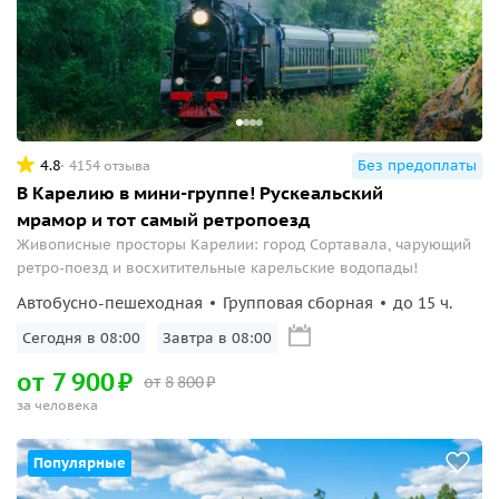
4.8
Без предоплаты
4154 отзыва
В Карелию в мини-группе! Рускеальский
мрамор и тот самый ретропоезд
Живописные просторы Карелии: город Сортавала, чарующий
ретро-поезд и восхитительные карельские водопады!
Автобусно-пешеходная
Групповая сборная
до 15 ч.
Сегодня в 08:00
Завтра в 08:00
от
7
900
₽
от
8
800
₽
за человека
Популярные