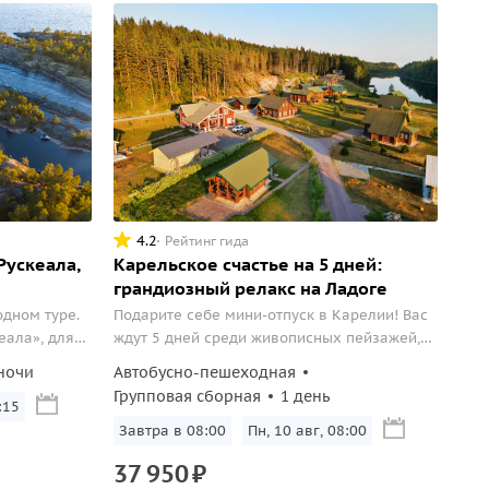
4.2
Рейтинг гида
Рускеала,
Карельское счастье на 5 дней:
грандиозный релакс на Ладоге
дном туре.
Подарите себе мини-отпуск в Карелии! Вас
еала», для
ждут 5 дней среди живописных пейзажей,
целых четыре
посещение парка «Рускеала», множество
 ночи
Автобусно-пешеходная
й, красивыми
интерактивов и экскурсий.
Групповая сборная
1 день
 активными
:15
Завтра в 08:00
Пн, 10 авг, 08:00
37
950
₽