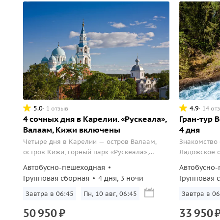
5.0
4.9
1 отзыв
14 от
4 сочных дня в Карелии. «Рускеала»,
Гран-тур 
Валаам, Кижи включены
4 дня
Четыре дня в Карелии — остров Валаам,
Знакомство 
остров Кижи, горный парк «Рускеала»,
Ладожское о
лесные водопады и деревня Киндасово.
город Сорта
Автобусно-пешеходная
Автобусно-
Групповая сборная
4 дня, 3 ночи
Групповая 
Завтра в 06:45
Пн, 10 авг, 06:45
Завтра в 06
50
950
₽
33
950