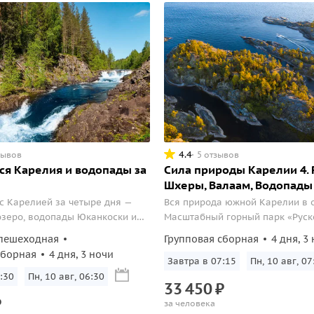
4.4
зывов
5 отзывов
Вся Карелия и водопады за
Сила природы Карелии 4. 
Шхеры, Валаам, Водопады
с Карелией за четыре дня —
Вся природа южной Карелии в о
зеро, водопады Юканкоски и
Масштабный горный парк «Руск
вала.
осмотра которого у вас будет 
пешеходная
Групповая сборная
4 дня, 3
часа, встретит бирюзовой водо
сборная
4 дня, 3 ночи
видами мраморного каньона и
Завтра в 07:15
Пн, 10 авг, 07
развлечениями...
:30
Пн, 10 авг, 06:30
33
450
₽
₽
за человека