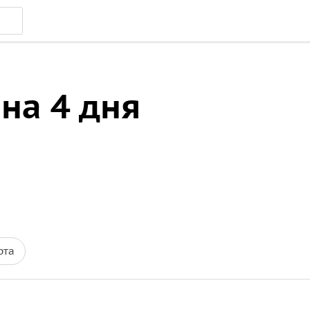
на 4 дня
рта