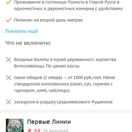
Проживание в гостинице Полисть в Старой Руссе в
одноместных и двухместных номерах с удобствами
Питание: на второй день завтрак
Показать ещё
Входные билеты по программе: Новгородский
Кремль (вход для организованных групп),
Что не включено
пожертвование в храм Святой Софии, пешеходная
экскурсия по деревне Коростынь, усадьба Ф.М.
Достоевского, парк-курорт “Старая Русса”, дегустация
Входные билеты в музей деревянного зодчества
местных продуктов в г. Старая Русса
Витославлицы. По ценам кассы.
пакет обедов (2 обеда) — от 1800 руб./чел. Меню
стандартное комплексное (салат, суп, горячее с
гарниром, хлеб, чай/морс)
экскурсия в усадьбу средневекового Рушанина
Первые Линии
4.8
58 экскурсий