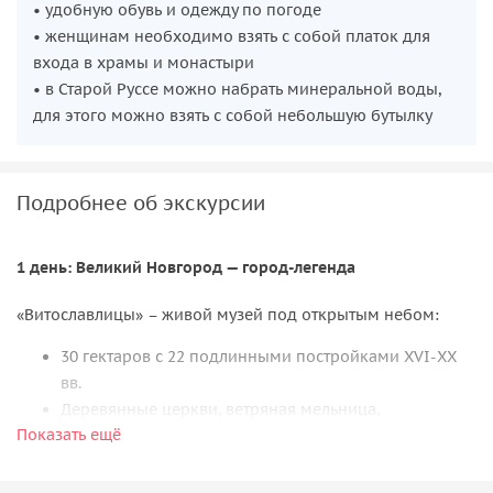
• удобную обувь и одежду по погоде
• женщинам необходимо взять с собой платок для
входа в храмы и монастыри
• в Старой Руссе можно набрать минеральной воды,
для этого можно взять с собой небольшую бутылку
Подробнее об экскурсии
1 день: Великий Новгород — город-легенда
«Витославлицы» – живой музей под открытым небом:
30 гектаров с 22 подлинными постройками XVI-XX
вв.
Деревянные церкви, ветряная мельница,
Показать ещё
крестьянские избы
Вход:
300 ₽ (взрослые), 200 ₽ (школьники), до 14 лет
— бесплатно