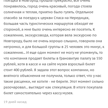
Поездка в Новгород прошла прекрасно, все очень
понравилось, город очень красивый, погода стояла
солнечная и теплая, приятно было гулять. Отдельное
спасибо за поездку к церкви Спаса на Нередицах,
большая часть туристических маршрутов обходят ее
стороной, а мне было очень интересно ее посетить. К
сожалению, экскурсовода, которая вела экскурсию по
Новгороду, было не очень хорошо слышно, говорила она
негромко, и для большой группы в 25 человек это минус, к
сожалению... И еще один момент не могу не упомянуть, то
что компания продает билеты в Грановитую палату за 550
рублей, хотя в кассе и на сайте музея взрослый билет
стоит 400 рублей. Я задала этот вопрос компании, но
внятного объяснения не получила, только ответ, что у нас
такие расценки, не хотите - не берите. Этот момент сильно
разочаровал... выглядит как спекуляция. В итоге покупала
билет самостоятельно через кассу музея.
19 дней назад