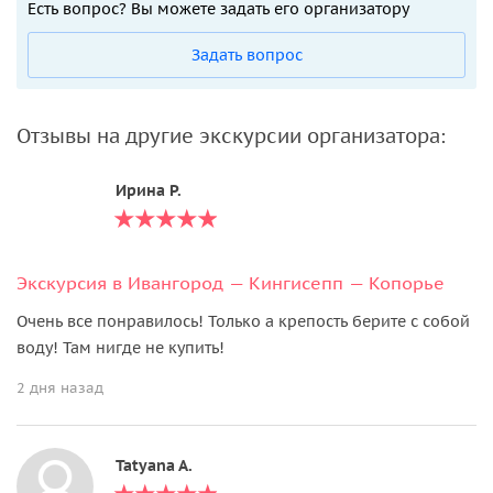
Есть вопрос? Вы можете задать его организатору
Успенская церковь времен Екатерины I
Немецкое военное кладбище как памятник истории
Задать вопрос
Интерактив «Новгородские супрядки»:
Старинные игры и хороводы
Отзывы на другие экскурсии организатора:
Традиционные посиделки с песнями
Погружение в народные обычаи
Ирина Р.
Почему стоит поехать?
Прикоснуться к истокам русской государственности
Экскурсия в Ивангород — Кингисепп — Копорье
Увидеть места, вдохновлявшие Достоевского
Попробовать настоящую старорусскую соль
Очень все понравилось! Только а крепость берите с собой
Отдохнуть на старейшем российском курорте
воду! Там нигде не купить!
Услугу оказывает туроператор РТО 015157
2 дня назад
Tatyana A.