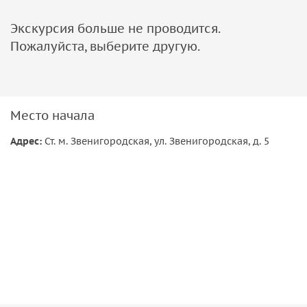
Новгородский Кремль – сердце древней республики:
Экскурсия больше не проводится.
Пожалуйста, выберите другую.
Софийский собор — символ православия Северо-
Запада
Памятник «Тысячелетие России» — летопись страны в
бронзе
Место начала
Ярославово дворище – средневековый «бизнес-центр»:
Адрес:
Ст. м. Звенигородская, ул. Звенигородская, д. 5
Место вечевых собраний и международной
торговли
Пристани, где швартовались купеческие суда
Переезд в Старую Руссу с посещением:
Усадьбы Достоевского, где создавались «Братья
Карамазовы»
Дегустация местных продуктов: мед, иван-чай,
старорусские пряники
Ночь в отеле «Полисть» в историческом центре